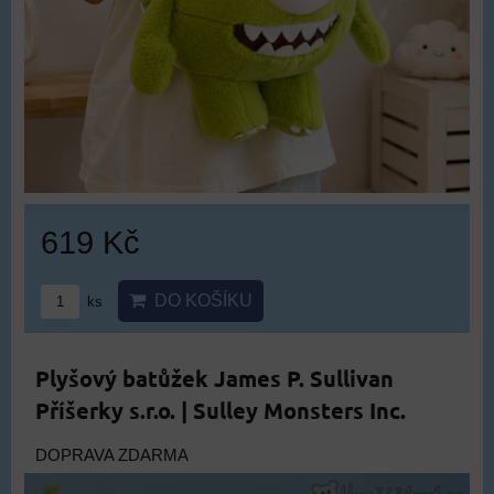
619 Kč
DO KOŠÍKU
ks
Plyšový batůžek James P. Sullivan
Příšerky s.r.o. | Sulley Monsters Inc.
DOPRAVA ZDARMA