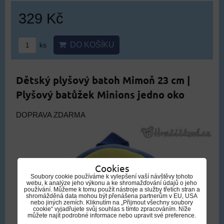
329 Kč
DO KOŠÍKU
ks
Dětský plyšový batoh Mimoň 23 cm |
Plyšový batůžek Minions jedno oko
DOPRAVA ZDARMA
Cookies
Soubory cookie používáme k vylepšení vaší návštěvy tohoto
webu, k analýze jeho výkonu a ke shromažďování údajů o jeho
používání. Můžeme k tomu použít nástroje a služby třetích stran a
shromážděná data mohou být přenášena partnerům v EU, USA
nebo jiných zemích. Kliknutím na „Přijmout všechny soubory
cookie“ vyjadřujete svůj souhlas s tímto zpracováním. Níže
můžete najít podrobné informace nebo upravit své preference.