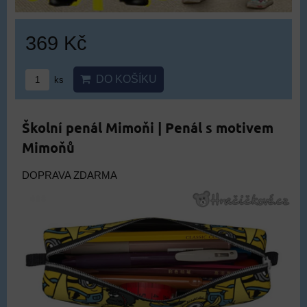
369 Kč
DO KOŠÍKU
ks
Školní penál Mimoňi | Penál s motivem
Mimoňů
DOPRAVA ZDARMA