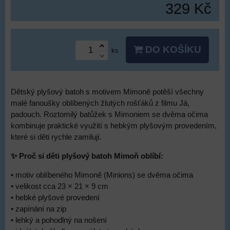
329 Kč
DO KOŠÍKU
ks
Dětský plyšový batoh s motivem Mimoně potěší všechny
malé fanoušky oblíbených žlutých rošťáků z filmu Já,
padouch. Roztomilý batůžek s Mimoniem se dvěma očima
kombinuje praktické využití s hebkým plyšovým provedením,
které si děti rychle zamilují.
✨ Proč si děti plyšový batoh Mimoň oblíbí:
• motiv oblíbeného Mimoně (Minions) se dvěma očima
• velikost cca 23 × 21 × 9 cm
• hebké plyšové provedení
• zapínání na zip
• lehký a pohodlný na nošení