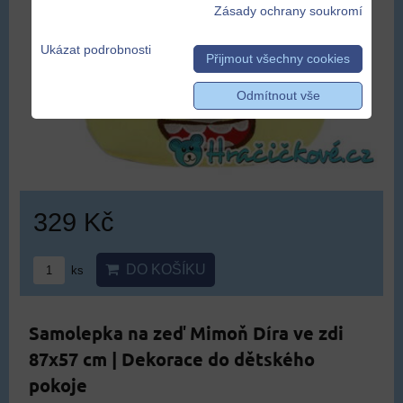
Zásady ochrany soukromí
Ukázat podrobnosti
Přijmout všechny cookies
Odmítnout vše
329 Kč
DO KOŠÍKU
ks
Samolepka na zeď Mimoň Díra ve zdi
87x57 cm | Dekorace do dětského
pokoje