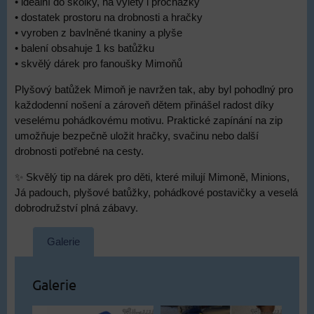
• ideální do školky, na výlety i procházky
• dostatek prostoru na drobnosti a hračky
• vyroben z bavlněné tkaniny a plyše
• balení obsahuje 1 ks batůžku
• skvělý dárek pro fanoušky Mimoňů
Plyšový batůžek Mimoň je navržen tak, aby byl pohodlný pro
každodenní nošení a zároveň dětem přinášel radost díky
veselému pohádkovému motivu. Praktické zapínání na zip
umožňuje bezpečně uložit hračky, svačinu nebo další
drobnosti potřebné na cesty.
✨ Skvělý tip na dárek pro děti, které milují Mimoně, Minions,
Já padouch, plyšové batůžky, pohádkové postavičky a veselá
dobrodružství plná zábavy.
Galerie
Galerie