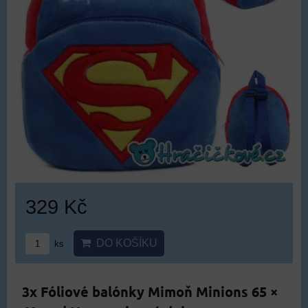
329 Kč
DO KOŠÍKU
ks
3x Fóliové balónky Mimoň Minions 65 ×