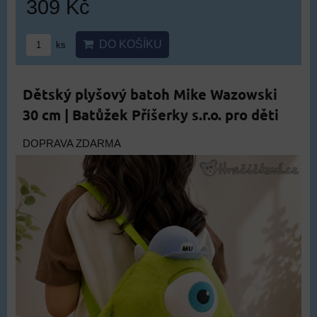
309 Kč
DO KOŠÍKU
ks
Dětský plyšový batoh Mike Wazowski
30 cm | Batůžek Příšerky s.r.o. pro děti
DOPRAVA ZDARMA