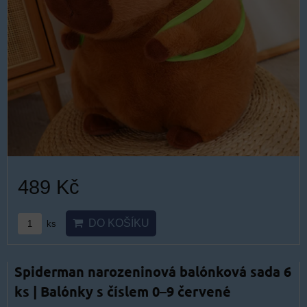
489 Kč
DO KOŠÍKU
ks
Spiderman narozeninová balónková sada 6
ks | Balónky s číslem 0–9 červené