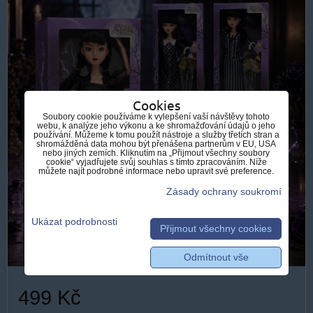
Cookies
Soubory cookie používáme k vylepšení vaší návštěvy tohoto
webu, k analýze jeho výkonu a ke shromažďování údajů o jeho
používání. Můžeme k tomu použít nástroje a služby třetích stran a
shromážděná data mohou být přenášena partnerům v EU, USA
nebo jiných zemích. Kliknutím na „Přijmout všechny soubory
cookie“ vyjadřujete svůj souhlas s tímto zpracováním. Níže
můžete najít podrobné informace nebo upravit své preference.
Zásady ochrany soukromí
Ukázat podrobnosti
Přijmout všechny cookies
Odmítnout vše
499 Kč