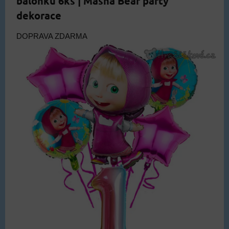
balónků 6ks | Masha Bear party
dekorace
DOPRAVA ZDARMA