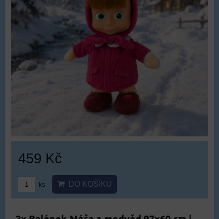
459 Kč
DO KOŠÍKU
ks
3x Balónek Máša a medvěd 97x60 cm |