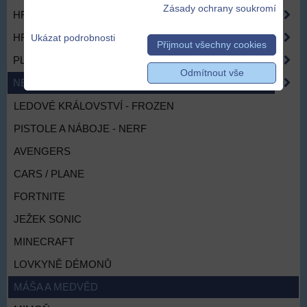
Zásady ochrany soukromí
HRAČKY PRO DÍVKY
HRAČKY NEJMENŠÍM
Ukázat podrobnosti
Přijmout všechny cookies
PLYŠOVÉ HRAČKY
Odmítnout vše
NEJOBLÍBENĚJŠÍ HRAČKY
LEDOVÉ KRÁLOVSTVÍ - FROZEN
PISTOLE A NÁBOJE - NERF
AVENGERS
CARS / PLANE
FORTNITE
JEŽEK SONIC
MINECRAFT
LOVKYNĚ DÉMONŮ
MÁŠA A MEDVĚD