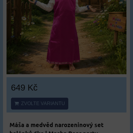
649 Kč
ZVOLTE VARIANTU
Máša a medvěd narozeninový set