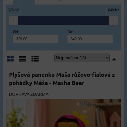
329 Kč
649 Kč
Od:
Do:
Mřížka
Seznam
Tabulka
Plyšová panenka Máša růžovo-fialová z
pohádky Máša - Masha Bear
DOPRAVA ZDARMA