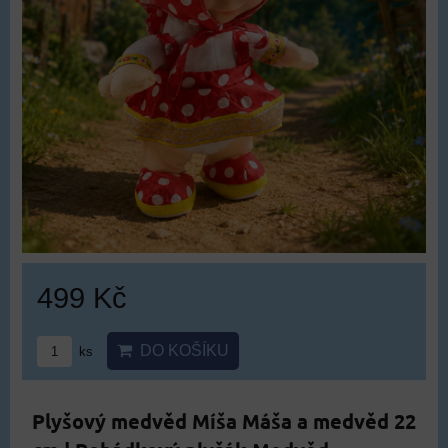
499 Kč
DO KOŠÍKU
ks
Plyšový medvěd Míša Máša a medvěd 22