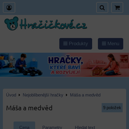
Produkty
Menu
Úvod
Nejoblíbenější hračky
Máša a medvěd
Máša a medvěd
9
položek
Cena
Parametry
Hledat text