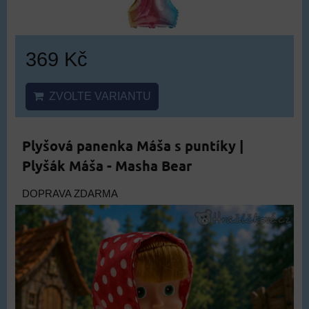
369 Kč
ZVOLTE VARIANTU
Plyšová panenka Máša s puntíky |
Plyšák Máša - Masha Bear
DOPRAVA ZDARMA