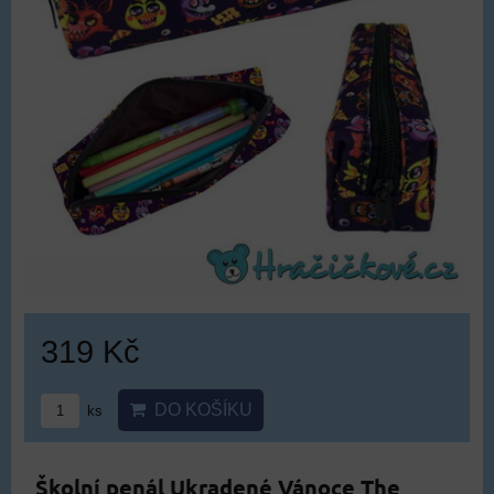
319 Kč
DO KOŠÍKU
ks
Školní penál Ukradené Vánoce The