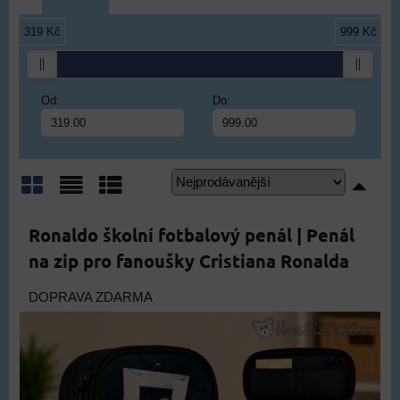
319 Kč
999 Kč
Od:
Do:
Mřížka
Seznam
Tabulka
Ronaldo školní fotbalový penál | Penál
na zip pro fanoušky Cristiana Ronalda
DOPRAVA ZDARMA