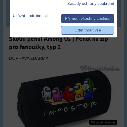
779 Kč
Zásady ochrany soukromí
Ukázat podrobnosti
ZVOLTE VARIANTU
Přijmout všechny cookies
Odmítnout vše
Školní penál Among Us | Penál na zip
pro fanoušky, typ 2
DOPRAVA ZDARMA