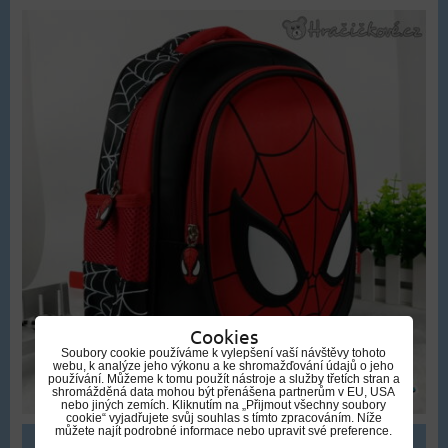
Cookies
Soubory cookie používáme k vylepšení vaší návštěvy tohoto
webu, k analýze jeho výkonu a ke shromažďování údajů o jeho
používání. Můžeme k tomu použít nástroje a služby třetích stran a
shromážděná data mohou být přenášena partnerům v EU, USA
nebo jiných zemích. Kliknutím na „Přijmout všechny soubory
cookie“ vyjadřujete svůj souhlas s tímto zpracováním. Níže
můžete najít podrobné informace nebo upravit své preference.