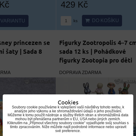
 Kč
429 Kč
DO KOŠÍKU
VARIANTU
ks
sney princezen se
Figurky Zootropolis 4–7 c
i šaty | Sada 8
sada 12 ks | Pohádkové
figurky Zootopia pro děti
ARMA
DOPRAVA ZDARMA
Cookies
Soubory cookie používáme k vylepšení vaší návštěvy tohoto webu, k
analýze jeho výkonu a ke shromažďování údajů o jeho používání.
Můžeme k tomu použít nástroje a služby třetích stran a shromážděná data
mohou být přenášena partnerům v EU, USA nebo jiných zemích.
Kliknutím na „Přijmout všechny soubory cookie“ vyjadřujete svůj souhlas s
tímto zpracováním. Níže můžete najít podrobné informace nebo upravit
své preference.