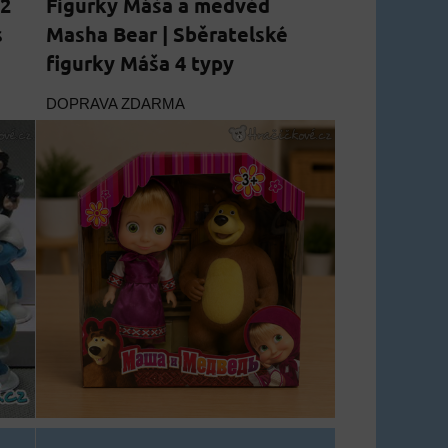
12
Figurky Máša a medvěd
s
Masha Bear | Sběratelské
figurky Máša 4 typy
DOPRAVA ZDARMA