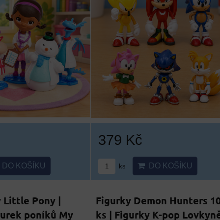
379 Kč
DO KOŠÍKU
DO KOŠÍKU
ks
 Little Pony |
Figurky Demon Hunters 1
gurek poníků My
ks | Figurky K-pop Lovkyn