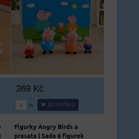
369 Kč
DO KOŠÍKU
ks
0
Figurky Angry Birds a
ě
prasata | Sada 6 figurek