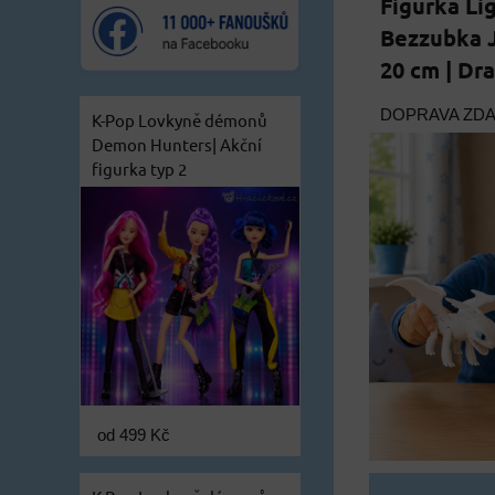
Figurka Li
Bezzubka J
20 cm | Dra
DOPRAVA ZD
K-Pop Lovkyně démonů
Demon Hunters| Akční
figurka typ 2
od 499 Kč