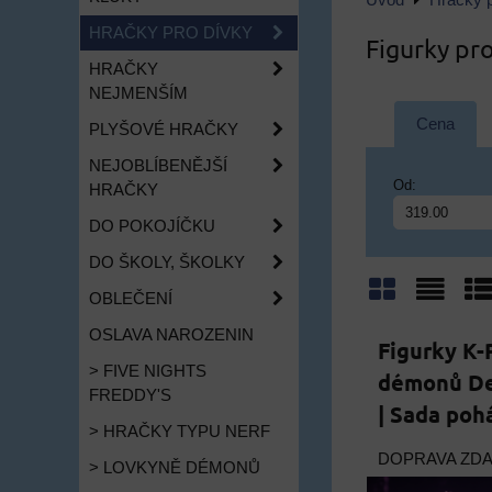
Úvod
Hračky p
HRAČKY PRO DÍVKY
Figurky pr
HRAČKY
NEJMENŠÍM
Cena
PLYŠOVÉ HRAČKY
NEJOBLÍBENĚJŠÍ
Od:
HRAČKY
DO POKOJÍČKU
DO ŠKOLY, ŠKOLKY
OBLEČENÍ
Mřížka
Sezn
Ta
OSLAVA NAROZENIN
Figurky K
> FIVE NIGHTS
démonů De
FREDDY'S
| Sada poh
> HRAČKY TYPU NERF
DOPRAVA ZD
> LOVKYNĚ DÉMONŮ