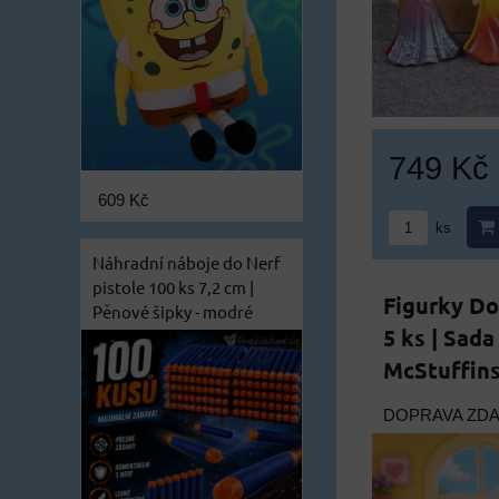
749 Kč
609 Kč
ks
Náhradní náboje do Nerf
pistole 100 ks 7,2 cm |
Figurky Do
Pěnové šipky - modré
5 ks | Sada
McStuffins
DOPRAVA ZD