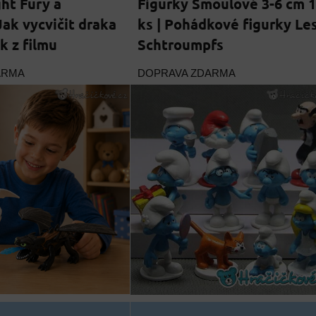
ght Fury a
Figurky Šmoulové 3-6 cm 
ak vycvičit draka
ks | Pohádkové figurky Le
k z filmu
Schtroumpfs
ARMA
DOPRAVA ZDARMA