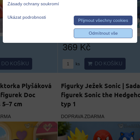
Zásady ochrany soukromí
Ukázat podrobnosti
Přijmout všechny cookies
Odmítnout vše
369 Kč
DO KOŠÍKU
DO KOŠÍKU
ks
ktorka Plyšáková
Figurky Ježek Sonic | Sada
 figurek Doc
figurek Sonic the Hedgeh
 5–7 cm
typ 1
ARMA
DOPRAVA ZDARMA