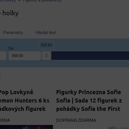
ro dívky
Figurky a postavičky
o holky
Parametry
Hledat text
319 Kč
Do:
am
bulka
-Pop Lovkyně
Figurky Princezna Sofie
mon Hunters 6 ks
Sofia | Sada 12 figurek z
ádkových figurek
pohádky Sofia the First
ARMA
DOPRAVA ZDARMA