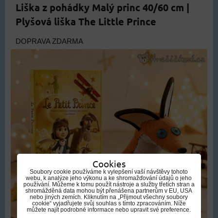
Liška z pohádky Malý princ 40/60 cm |
Plyšová liška The Little Prince
DOPRAVA ZDARMA
Cookies
Soubory cookie používáme k vylepšení vaší návštěvy tohoto
webu, k analýze jeho výkonu a ke shromažďování údajů o jeho
používání. Můžeme k tomu použít nástroje a služby třetích stran a
shromážděná data mohou být přenášena partnerům v EU, USA
nebo jiných zemích. Kliknutím na „Přijmout všechny soubory
cookie“ vyjadřujete svůj souhlas s tímto zpracováním. Níže
můžete najít podrobné informace nebo upravit své preference.