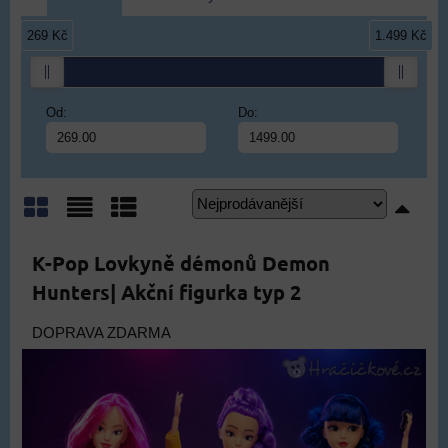
269 Kč
1.499 Kč
Od:
Do:
Mřížka
Seznam
Tabulka
K-Pop Lovkyně démonů Demon
Hunters| Akční figurka typ 2
DOPRAVA ZDARMA