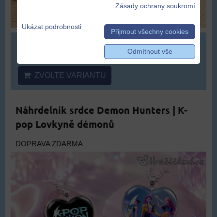
Zásady ochrany soukromí
Ukázat podrobnosti
Přijmout všechny cookies
od 389 Kč
Odmítnout vše
ZVOLTE VARIANTU
Náhrdelník srdce Demon Hunters | K-
pop Lovkyně démonů
DOPRAVA ZDARMA