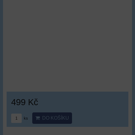
589 Kč
ZVOLTE VARIANTU
Plyšová panenka Máša růžovo-fialová z
pohádky Máša - Masha Bear
DOPRAVA ZDARMA