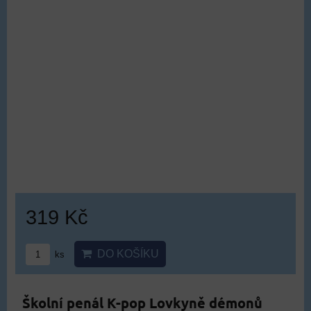
649 Kč
ZVOLTE VARIANTU
Skládací samolepky K-pop Lovkyně
démonů 24ks | kreativní samolepky
DOPRAVA ZDARMA