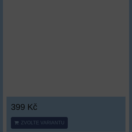
od 309 Kč
ZVOLTE VARIANTU
Demon Hunters narozeninová sada
balónků | K-pop Lovkyně démonů, typ
1/19ks
DOPRAVA ZDARMA