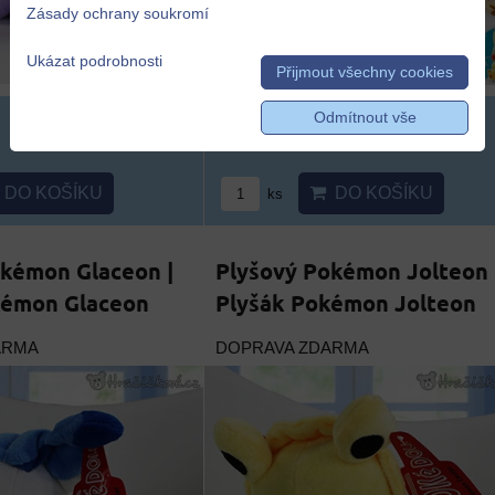
Zásady ochrany soukromí
Ukázat podrobnosti
Přijmout všechny cookies
Odmítnout vše
319 Kč
DO KOŠÍKU
DO KOŠÍKU
ks
okémon Glaceon |
Plyšový Pokémon Jolteon 
kémon Glaceon
Plyšák Pokémon Jolteon
ARMA
DOPRAVA ZDARMA