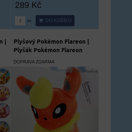
289 Kč
DO KOŠÍKU
ks
 |
Plyšový Pokémon Flareon |
Plyšák Pokémon Flareon
DOPRAVA ZDARMA