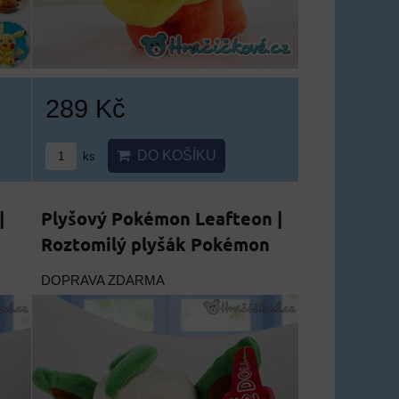
289 Kč
DO KOŠÍKU
ks
|
Plyšový Pokémon Leafteon |
Roztomilý plyšák Pokémon
DOPRAVA ZDARMA