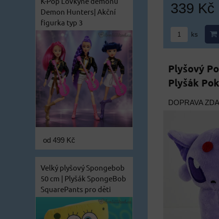
K-Pop Lovkyně démonů
339 Kč
Demon Hunters| Akční
figurka typ 3
ks
Plyšový P
Plyšák Po
DOPRAVA ZD
od 499 Kč
Velký plyšový Spongebob
50 cm | Plyšák SpongeBob
SquarePants pro děti