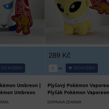
289 Kč
DO KOŠÍKU
DO KOŠÍKU
ks
okémon Umbreon |
Plyšový Pokémon Vaporeo
kémon Umbreon
Plyšák Pokémon Vaporeo
ARMA
DOPRAVA ZDARMA