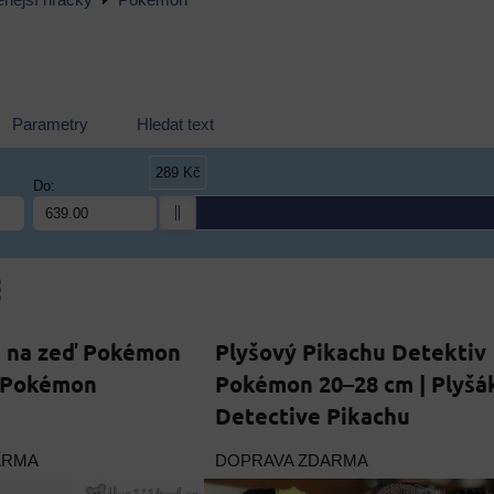
enější hračky
Pokemon
Parametry
Hledat text
289 Kč
Do:
am
bulka
 na zeď Pokémon
Plyšový Pikachu Detektiv
| Pokémon
Pokémon 20–28 cm | Plyšá
Detective Pikachu
ARMA
DOPRAVA ZDARMA