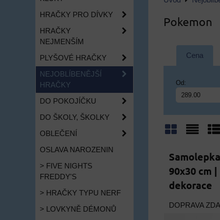
Úvod
Nejoblíb
HRAČKY PRO DÍVKY
Pokemon
HRAČKY
NEJMENŠÍM
Cena
PLYŠOVÉ HRAČKY
NEJOBLÍBENĚJŠÍ
Od:
HRAČKY
DO POKOJÍČKU
DO ŠKOLY, ŠKOLKY
OBLEČENÍ
Mřížka
Sezn
Ta
OSLAVA NAROZENIN
Samolepka
> FIVE NIGHTS
90x30 cm 
FREDDY'S
dekorace
> HRAČKY TYPU NERF
DOPRAVA ZD
> LOVKYNĚ DÉMONŮ