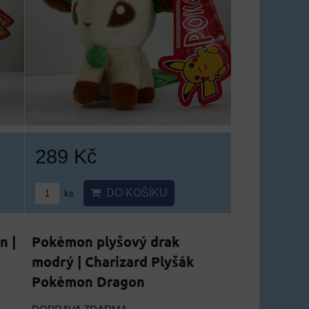
289 Kč
DO KOŠÍKU
ks
n |
Pokémon plyšový drak
n
modrý | Charizard Plyšák
Pokémon Dragon