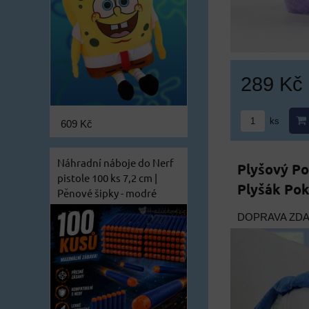
289 Kč
ks
609 Kč
Náhradní náboje do Nerf
Plyšový P
pistole 100 ks 7,2 cm |
Plyšák Po
Pěnové šipky - modré
DOPRAVA ZD