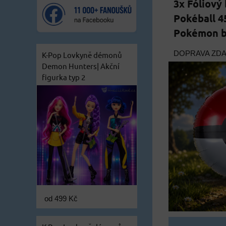
3x Fóliov
Pokéball 45
Pokémon b
DOPRAVA ZD
K-Pop Lovkyně démonů
Demon Hunters| Akční
figurka typ 2
od 499 Kč