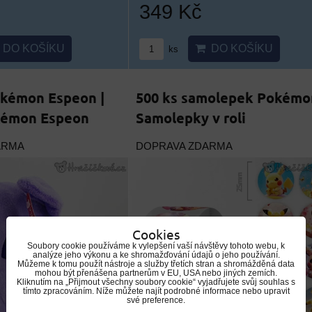
349 Kč
DO KOŠÍKU
DO KOŠÍKU
ks
okémon Espeon |
500 ks samolepek Pokémon
kémon Espeon
Samolepky v roli
ARMA
DOPRAVA ZDARMA
Cookies
Soubory cookie používáme k vylepšení vaší návštěvy tohoto webu, k
analýze jeho výkonu a ke shromažďování údajů o jeho používání.
Můžeme k tomu použít nástroje a služby třetích stran a shromážděná data
mohou být přenášena partnerům v EU, USA nebo jiných zemích.
Kliknutím na „Přijmout všechny soubory cookie“ vyjadřujete svůj souhlas s
tímto zpracováním. Níže můžete najít podrobné informace nebo upravit
své preference.