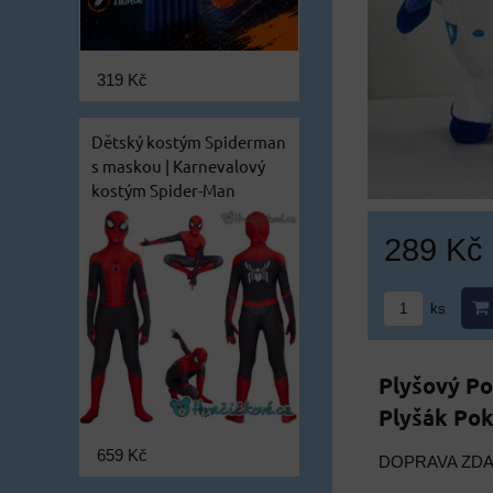
319 Kč
Dětský kostým Spiderman
s maskou | Karnevalový
kostým Spider-Man
289 Kč
ks
Plyšový P
Plyšák Po
659 Kč
DOPRAVA ZD