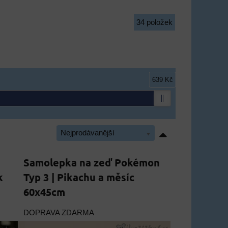
34
položek
639 Kč
Nejprodávanější
Samolepka na zeď Pokémon
k
Typ 3 | Pikachu a měsíc
60x45cm
DOPRAVA ZDARMA