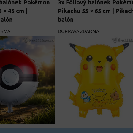
ý balónek Pokémon
3x Fóliový balónek Pokém
 × 45 cm |
Pikachu 55 × 65 cm | Pikac
alón
balón
ARMA
DOPRAVA ZDARMA