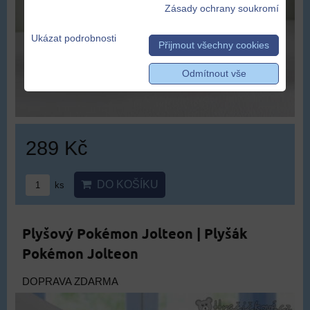
Zásady ochrany soukromí
Ukázat podrobnosti
Přijmout všechny cookies
Odmítnout vše
289 Kč
DO KOŠÍKU
ks
Plyšový Pokémon Jolteon | Plyšák
Pokémon Jolteon
DOPRAVA ZDARMA