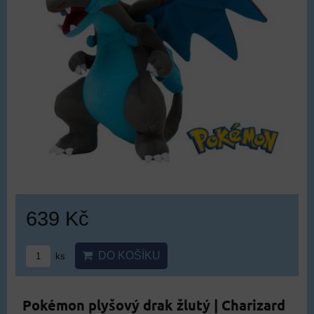
639 Kč
DO KOŠÍKU
ks
Pokémon plyšový drak žlutý | Charizard