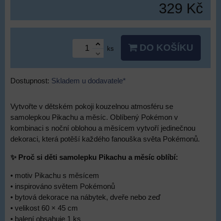
329 Kč
DO KOŠÍKU
ks
Dostupnost:
Skladem u dodavatele*
Vytvořte v dětském pokoji kouzelnou atmosféru se
samolepkou Pikachu a měsíc. Oblíbený Pokémon v
kombinaci s noční oblohou a měsícem vytvoří jedinečnou
dekoraci, která potěší každého fanouška světa Pokémonů.
✨ Proč si děti samolepku Pikachu a měsíc oblíbí:
• motiv Pikachu s měsícem
• inspirováno světem Pokémonů
• bytová dekorace na nábytek, dveře nebo zeď
• velikost 60 × 45 cm
• balení obsahuje 1 ks