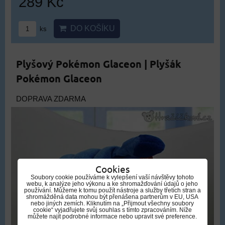
289 Kč
DO KOŠÍKU
ks
Plyšový Pokémon Glaceon | Plyšák
Pokémon Glaceon
DOPRAVA ZDARMA
Cookies
Soubory cookie používáme k vylepšení vaší návštěvy tohoto
webu, k analýze jeho výkonu a ke shromažďování údajů o jeho
používání. Můžeme k tomu použít nástroje a služby třetích stran a
shromážděná data mohou být přenášena partnerům v EU, USA
nebo jiných zemích. Kliknutím na „Přijmout všechny soubory
cookie“ vyjadřujete svůj souhlas s tímto zpracováním. Níže
můžete najít podrobné informace nebo upravit své preference.