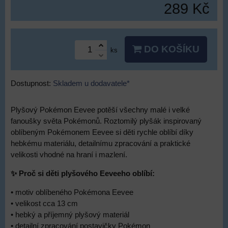
289 Kč
DO KOŠÍKU
ks
Dostupnost:
Skladem u dodavatele*
Plyšový Pokémon Eevee potěší všechny malé i velké
fanoušky světa Pokémonů. Roztomilý plyšák inspirovaný
oblíbeným Pokémonem Eevee si děti rychle oblíbí díky
hebkému materiálu, detailnímu zpracování a praktické
velikosti vhodné na hraní i mazlení.
✨ Proč si děti plyšového Eeveeho oblíbí:
• motiv oblíbeného Pokémona Eevee
• velikost cca 13 cm
• hebký a příjemný plyšový materiál
• detailní zpracování postavičky Pokémon