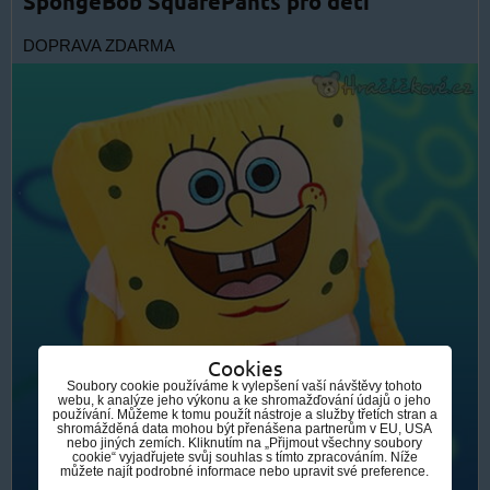
SpongeBob SquarePants pro děti
DOPRAVA ZDARMA
Cookies
Soubory cookie používáme k vylepšení vaší návštěvy tohoto
webu, k analýze jeho výkonu a ke shromažďování údajů o jeho
používání. Můžeme k tomu použít nástroje a služby třetích stran a
shromážděná data mohou být přenášena partnerům v EU, USA
nebo jiných zemích. Kliknutím na „Přijmout všechny soubory
cookie“ vyjadřujete svůj souhlas s tímto zpracováním. Níže
můžete najít podrobné informace nebo upravit své preference.