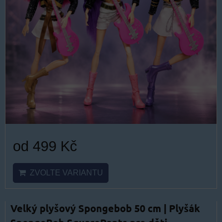
od 499 Kč
ZVOLTE VARIANTU
Velký plyšový Spongebob 50 cm | Plyšák