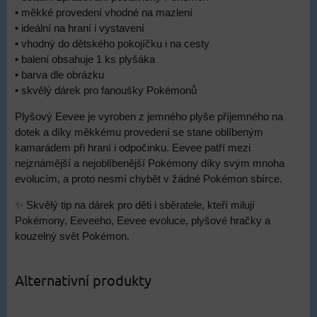
• měkké provedení vhodné na mazlení
• ideální na hraní i vystavení
• vhodný do dětského pokojíčku i na cesty
• balení obsahuje 1 ks plyšáka
• barva dle obrázku
• skvělý dárek pro fanoušky Pokémonů
Plyšový Eevee je vyroben z jemného plyše příjemného na
dotek a díky měkkému provedení se stane oblíbeným
kamarádem při hraní i odpočinku. Eevee patří mezi
nejznámější a nejoblíbenější Pokémony díky svým mnoha
evolucím, a proto nesmí chybět v žádné Pokémon sbírce.
✨ Skvělý tip na dárek pro děti i sběratele, kteří milují
Pokémony, Eeveeho, Eevee evoluce, plyšové hračky a
kouzelný svět Pokémon.
Alternativní produkty