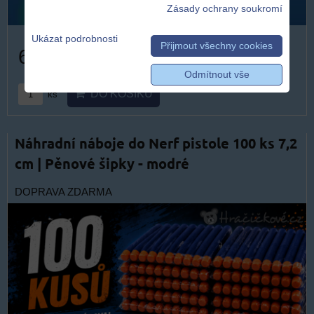
Zásady ochrany soukromí
Ukázat podrobnosti
Přijmout všechny cookies
609 Kč
Odmítnout vše
DO KOŠÍKU
ks
Náhradní náboje do Nerf pistole 100 ks 7,2
cm | Pěnové šipky - modré
DOPRAVA ZDARMA