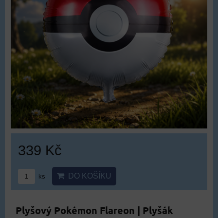
339 Kč
DO KOŠÍKU
ks
Plyšový Pokémon Flareon | Plyšák