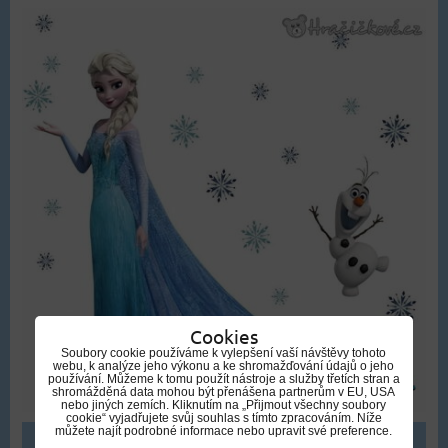
Cookies
Soubory cookie používáme k vylepšení vaší návštěvy tohoto
webu, k analýze jeho výkonu a ke shromažďování údajů o jeho
používání. Můžeme k tomu použít nástroje a služby třetích stran a
shromážděná data mohou být přenášena partnerům v EU, USA
nebo jiných zemích. Kliknutím na „Přijmout všechny soubory
cookie“ vyjadřujete svůj souhlas s tímto zpracováním. Níže
můžete najít podrobné informace nebo upravit své preference.