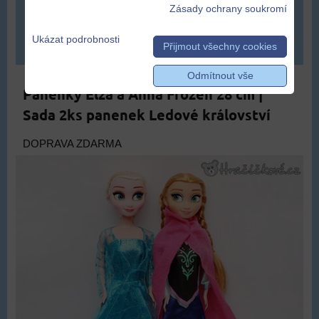
309 Kč
Zásady ochrany soukromí
Ukázat podrobnosti
DO KOŠÍKU
ks
Přijmout všechny cookies
Odmítnout vše
Panenky Elza a Anna Frozen 28 cm |
Sada 2ks panenek Ledové království
DOPRAVA ZDARMA