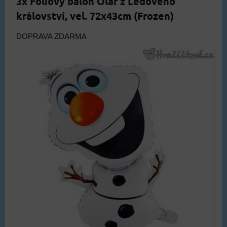
3x Foliový balón Olaf z Ledového
království, vel. 72x43cm (Frozen)
DOPRAVA ZDARMA