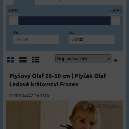
309 Kč
739 Kč
Od:
Do:
Mřížka
Seznam
Tabulka
Plyšový Olaf 20–50 cm | Plyšák Olaf
Ledové království Frozen
DOPRAVA ZDARMA