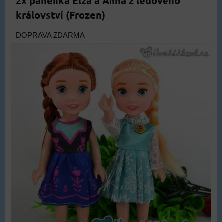
2x panenka Elza a Anna z ledového
království (Frozen)
DOPRAVA ZDARMA