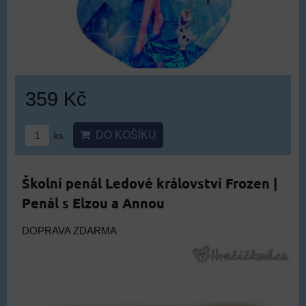
359 Kč
DO KOŠÍKU
ks
Školní penál Ledové království Frozen |
Penál s Elzou a Annou
DOPRAVA ZDARMA