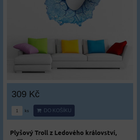
309 Kč
DO KOŠÍKU
ks
Plyšový Troll z Ledového království,