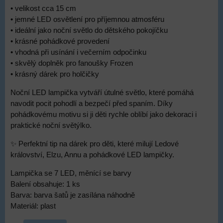
• velikost cca 15 cm
• jemné LED osvětlení pro příjemnou atmosféru
• ideální jako noční světlo do dětského pokojíčku
• krásné pohádkové provedení
• vhodná při usínání i večerním odpočinku
• skvělý doplněk pro fanoušky Frozen
• krásný dárek pro holčičky
Noční LED lampička vytváří útulné světlo, které pomáhá
navodit pocit pohodlí a bezpečí před spaním. Díky
pohádkovému motivu si ji děti rychle oblíbí jako dekoraci i
praktické noční světýlko.
✨ Perfektní tip na dárek pro děti, které milují Ledové
království, Elzu, Annu a pohádkové LED lampičky.
Lampička se 7 LED, měnící se barvy
Balení obsahuje: 1 ks
Barva: barva šatů je zasílána náhodně
Materiál: plast