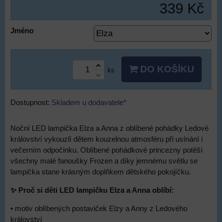
339 Kč
Jméno
DO KOŠÍKU
ks
Dostupnost:
Skladem u dodavatele*
Noční LED lampička Elza a Anna z oblíbené pohádky Ledové
království vykouzlí dětem kouzelnou atmosféru při usínání i
večerním odpočinku. Oblíbené pohádkové princezny potěší
všechny malé fanoušky Frozen a díky jemnému světlu se
lampička stane krásným doplňkem dětského pokojíčku.
✨ Proč si děti LED lampičku Elza a Anna oblíbí:
• motiv oblíbených postaviček Elzy a Anny z Ledového
království