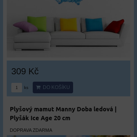
309 Kč
DO KOŠÍKU
ks
Plyšový mamut Manny Doba ledová |
Plyšák Ice Age 20 cm
DOPRAVA ZDARMA