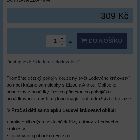
DOPRAVA ZDARMA
309 Kč
DO KOŠÍKU
ks
Dostupnost:
Skladem u dodavatele*
Proměňte dětský pokoj v kouzelný svět Ledového království
pomocí krásné samolepky s Elzou a Annou. Oblíbené
princezny z pohádky Frozen přinesou do pokojíčku
pohádkovou atmosféru plnou magie, dobrodružství a fantazie.
✨ Proč si děti samolepku Ledové království oblíbí:
• motiv oblíbených postaviček Elzy a Anny z Ledového
království
• inspirováno pohádkou Frozen