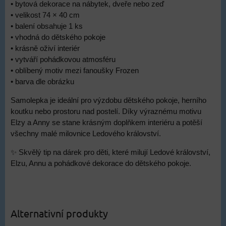
• bytová dekorace na nábytek, dveře nebo zeď
• velikost 74 × 40 cm
• balení obsahuje 1 ks
• vhodná do dětského pokoje
• krásně oživí interiér
• vytváří pohádkovou atmosféru
• oblíbený motiv mezi fanoušky Frozen
• barva dle obrázku
Samolepka je ideální pro výzdobu dětského pokoje, herního
koutku nebo prostoru nad postelí. Díky výraznému motivu
Elzy a Anny se stane krásným doplňkem interiéru a potěší
všechny malé milovnice Ledového království.
✨ Skvělý tip na dárek pro děti, které milují Ledové království,
Elzu, Annu a pohádkové dekorace do dětského pokoje.
Alternativní produkty