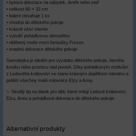
• bytová dekorace na nábytek, dveře nebo zeď
• velikost 60 × 33 cm
• balení obsahuje 1 ks
• vhodná do dětského pokoje
• krásně oživí interiér
• vytváří pohádkovou atmosféru
• oblíbený motiv mezi fanoušky Frozen
• snadná dekorace dětského pokoje
Samolepka je ideální pro výzdobu dětského pokoje, herního
koutku nebo prostoru nad postelí. Díky pohádkovým motivům
z Ledového království se stane krásným doplňkem interiéru a
potěší všechny malé milovnice Elzy a Anny.
✨ Skvělý tip na dárek pro děti, které milují Ledové království,
Elzu, Annu a pohádkové dekorace do dětského pokoje.
Alternativní produkty