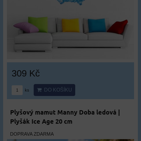
309 Kč
DO KOŠÍKU
ks
Plyšový mamut Manny Doba ledová |
Plyšák Ice Age 20 cm
DOPRAVA ZDARMA