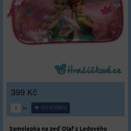
399 Kč
DO KOŠÍKU
ks
Samolepka na zeď Olaf z Ledového