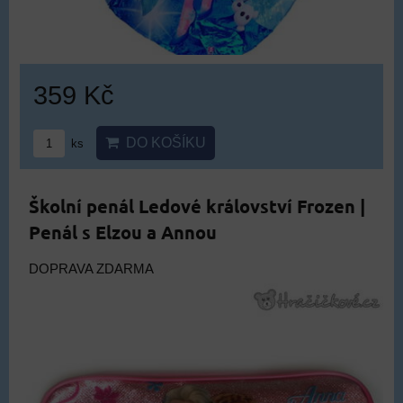
359 Kč
DO KOŠÍKU
ks
Školní penál Ledové království Frozen |
Penál s Elzou a Annou
DOPRAVA ZDARMA