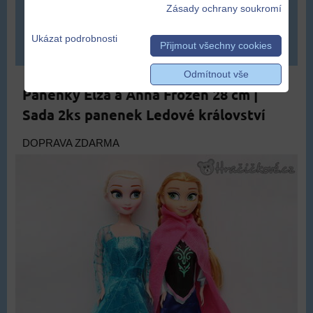
459 Kč
Zásady ochrany soukromí
Ukázat podrobnosti
DO KOŠÍKU
ks
Přijmout všechny cookies
Odmítnout vše
Panenky Elza a Anna Frozen 28 cm |
Sada 2ks panenek Ledové království
DOPRAVA ZDARMA