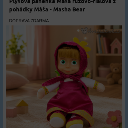
Plyšová panenka Máša růžovo-fialová z
pohádky Máša - Masha Bear
DOPRAVA ZDARMA