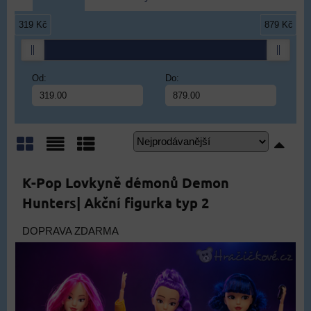
319 Kč
879 Kč
Od:
Do:
Mřížka
Seznam
Tabulka
K-Pop Lovkyně démonů Demon
Hunters| Akční figurka typ 2
DOPRAVA ZDARMA