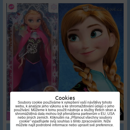
Cookies
Soubory cookie používáme k vylepšení vaší návštěvy tohoto
webu, k analýze jeho výkonu a ke shromažďování údajů o jeho
používání. Můžeme k tomu použít nástroje a služby třetích stran a
shromážděná data mohou být přenášena partnerům v EU, USA
nebo jiných zemích. Kliknutím na „Přijmout všechny soubory
cookie“ vyjadřujete svůj souhlas s tímto zpracováním. Níže
můžete najít podrobné informace nebo upravit své preference.