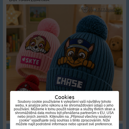
Cookies
Soubory cookie používáme k vylepšení vaší návštěvy tohoto
webu, k analýze jeho výkonu a ke shromažďování údajů o jeho
používání. Můžeme k tomu použít nástroje a služby třetích stran a
shromážděná data mohou být přenášena partnerům v EU, USA
nebo jiných zemích. Kliknutím na „Přijmout všechny soubory
cookie“ vyjadřujete svůj souhlas s tímto zpracováním. Níže
můžete najít podrobné informace nebo upravit své preference.