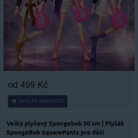
od 499 Kč
ZVOLTE VARIANTU
Velký plyšový Spongebob 50 cm | Plyšák
SpongeBob SquarePants pro děti