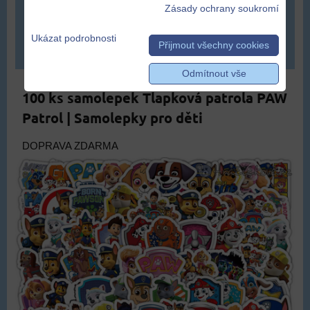
379 Kč
Zásady ochrany soukromí
Ukázat podrobnosti
Přijmout všechny cookies
ZVOLTE VARIANTU
Odmítnout vše
100 ks samolepek Tlapková patrola PAW
Patrol | Samolepky pro děti
DOPRAVA ZDARMA