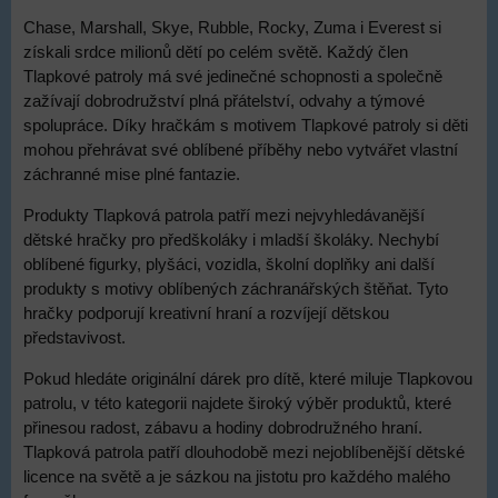
Chase, Marshall, Skye, Rubble, Rocky, Zuma i Everest si
získali srdce milionů dětí po celém světě. Každý člen
Tlapkové patroly má své jedinečné schopnosti a společně
zažívají dobrodružství plná přátelství, odvahy a týmové
spolupráce. Díky hračkám s motivem Tlapkové patroly si děti
mohou přehrávat své oblíbené příběhy nebo vytvářet vlastní
záchranné mise plné fantazie.
Produkty Tlapková patrola patří mezi nejvyhledávanější
dětské hračky pro předškoláky i mladší školáky. Nechybí
oblíbené figurky, plyšáci, vozidla, školní doplňky ani další
produkty s motivy oblíbených záchranářských štěňat. Tyto
hračky podporují kreativní hraní a rozvíjejí dětskou
představivost.
Pokud hledáte originální dárek pro dítě, které miluje Tlapkovou
patrolu, v této kategorii najdete široký výběr produktů, které
přinesou radost, zábavu a hodiny dobrodružného hraní.
Tlapková patrola patří dlouhodobě mezi nejoblíbenější dětské
licence na světě a je sázkou na jistotu pro každého malého