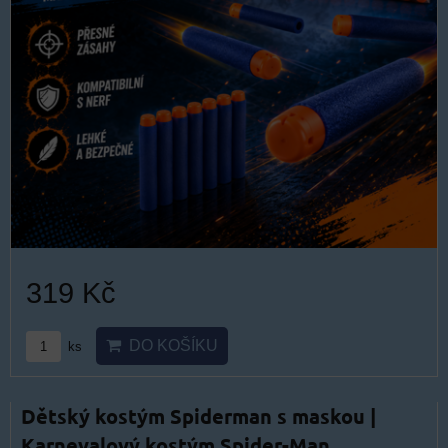
319 Kč
DO KOŠÍKU
ks
Dětský kostým Spiderman s maskou |
Karnevalový kostým Spider-Man