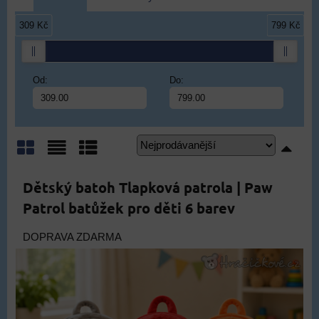
309 Kč
799 Kč
Od:
Do:
Mřížka
Seznam
Tabulka
Dětský batoh Tlapková patrola | Paw
Patrol batůžek pro děti 6 barev
DOPRAVA ZDARMA