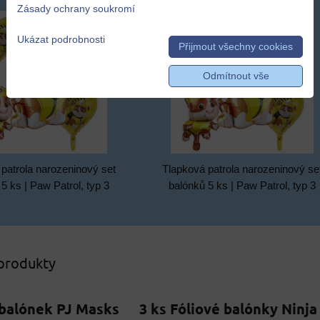
Zásady ochrany soukromí
Ukázat podrobnosti
Přijmout všechny cookies
Odmítnout vše
patrola narozeninový set
Tlapková patrola narozeninový se
5 ks | Paw Patrol, typ 3
balónků 5 ks | Paw Patrol, typ 3
 produkty
 balónek PJ Masks
3 ks Fóliové balónky Ninja