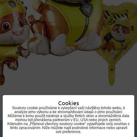
Cookies
Soubory cookie používáme k vylepšení vaší návštěvy tohoto webu, k
analýze jeho výkonu a ke shromažďování údajů o jeho používání.
Můžeme k tomu použít nástroje a služby třetích stran a shromážděná data
mohou být přenášena partnerům v EU, USA nebo jiných zemích.
Kliknutím na „Přijmout všechny soubory cookie“ vyjadřujete svůj souhlas s
tímto zpracováním. Níže můžete najít podrobné informace nebo upravit
své preference.