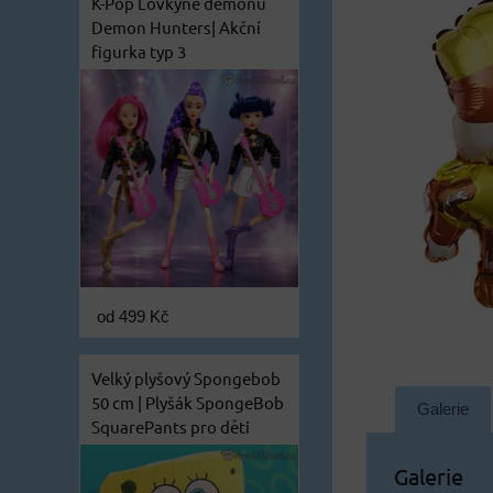
K-Pop Lovkyně démonů
Demon Hunters| Akční
figurka typ 3
od 499 Kč
Velký plyšový Spongebob
50 cm | Plyšák SpongeBob
Galerie
SquarePants pro děti
Galerie