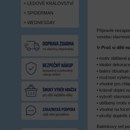
> LEDOVÉ KRÁLOVSTVÍ
> SPIDERMAN
> WEDNESDAY
Připravte nezapo
veselou slavnost
✨ Proč si děti n
• motiv oblíbené 
• ideální dekorac
• balení obsahuje
• možnost výběru 
• vhodné pro chla
• krásně doplní 
• vytvoří slavnos
• oblíbený motiv 
• vhodné na focen
• skvělý doplněk
Balónkový set pom