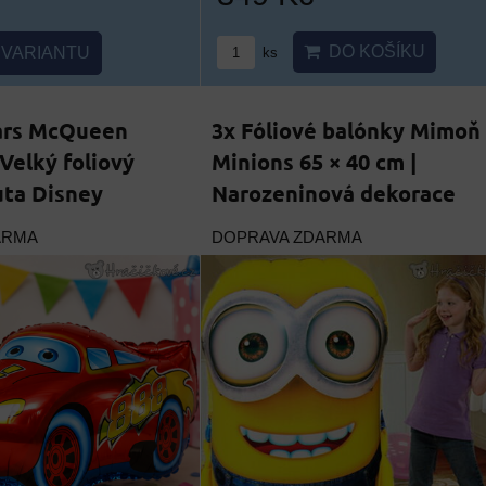
DO KOŠÍKU
VARIANTU
ks
ars McQueen
3x Fóliové balónky Mimoň
 Velký foliový
Minions 65 × 40 cm |
uta Disney
Narozeninová dekorace
ARMA
DOPRAVA ZDARMA