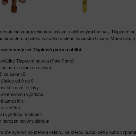
menutelnou narozeninovou oslavu s oblíbenými hrdiny z Tlapkové pat
ní atmosféru a potěší každého malého fanouška Chase, Marshalla, S
arozeninový set Tlapková patrola oblíbí:
pohádky Tlapková patrola (Paw Patrol)
e na narozeninovou oslavu
 5 ks balónků
číslice od 0 do 9
pecké i dívčí oslavy
narozeninovou výzdobu
tní atmosféru
mezi dětmi
í i výzdobu místnosti
 k narozeninovým dárkům
ůže vytvořit kouzelnou oslavu, na kterou budou děti dlouho vzpomín