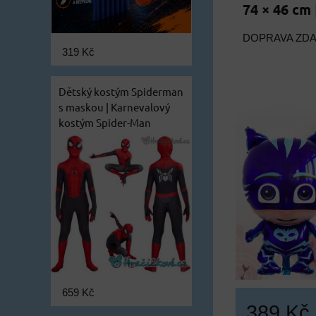
74 × 46 cm
DOPRAVA ZD
319 Kč
Dětský kostým Spiderman
s maskou | Karnevalový
kostým Spider-Man
659 Kč
389 Kč