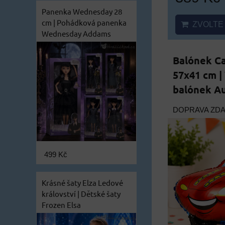
Panenka Wednesday 28
cm | Pohádková panenka
ZVOLTE 
Wednesday Addams
Balónek C
57x41 cm |
balónek A
DOPRAVA ZD
499 Kč
Krásné šaty Elza Ledové
království | Dětské šaty
Frozen Elsa