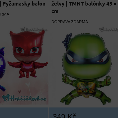
 | Pyžamasky balón
želvy | TMNT balónky 45 ×
cm
ARMA
DOPRAVA ZDARMA
349 Kč