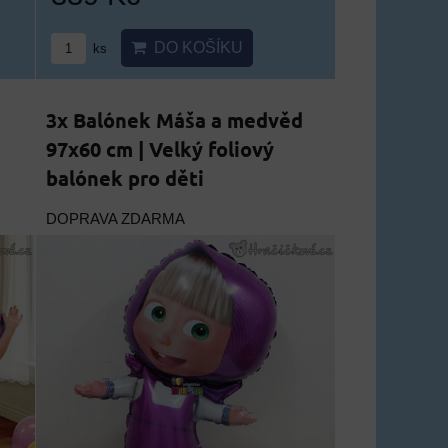
DO KOŠÍKU
ks
3x Balónek Máša a medvěd
97x60 cm | Velký foliový
balónek pro děti
DOPRAVA ZDARMA