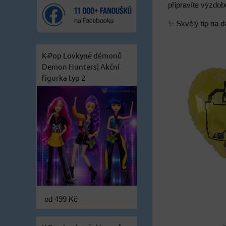
připravíte výzdo
✨ Skvělý tip na d
K-Pop Lovkyně démonů
Demon Hunters| Akční
figurka typ 2
od 499 Kč