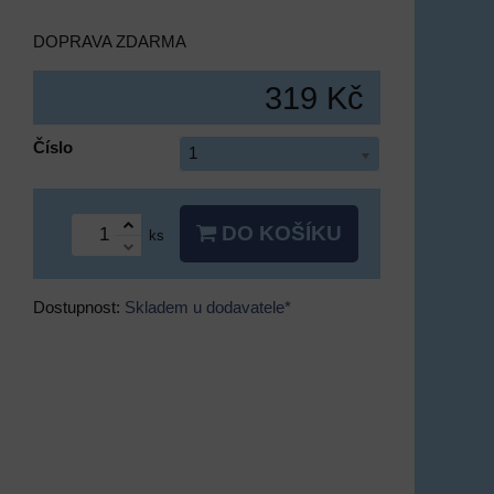
DOPRAVA ZDARMA
319 Kč
Číslo
1
DO KOŠÍKU
ks
Dostupnost:
Skladem u dodavatele*