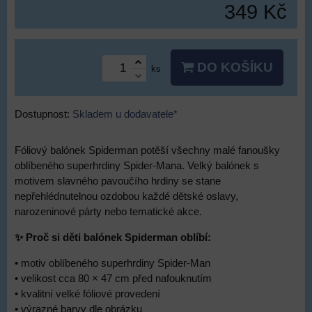
349 Kč
DO KOŠÍKU
ks
Dostupnost:
Skladem u dodavatele*
Fóliový balónek Spiderman potěší všechny malé fanoušky
oblíbeného superhrdiny Spider-Mana. Velký balónek s
motivem slavného pavoučího hrdiny se stane
nepřehlédnutelnou ozdobou každé dětské oslavy,
narozeninové párty nebo tematické akce.
✨ Proč si děti balónek Spiderman oblíbí:
• motiv oblíbeného superhrdiny Spider-Man
• velikost cca 80 × 47 cm před nafouknutím
• kvalitní velké fóliové provedení
• výrazné barvy dle obrázku