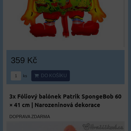
359 Kč
DO KOŠÍKU
ks
3x Fóliový balónek Patrik SpongeBob 60
× 41 cm | Narozeninová dekorace
DOPRAVA ZDARMA