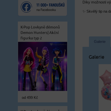
Díky možnosti vý
✨ Skvělý tip na dá
K-Pop Lovkyně démonů
Demon Hunters| Akční
figurka typ 2
Galerie
Galerie
od 499 Kč