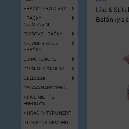
Úvod
Lilo & Stit
HRAČKY PRO DÍVKY
Balónky s č
HRAČKY
NEJMENŠÍM
PLYŠOVÉ HRAČKY
NEJOBLÍBENĚJŠÍ
HRAČKY
DO POKOJÍČKU
DO ŠKOLY, ŠKOLKY
OBLEČENÍ
OSLAVA NAROZENIN
> FIVE NIGHTS
FREDDY'S
> HRAČKY TYPU NERF
> LOVKYNĚ DÉMONŮ