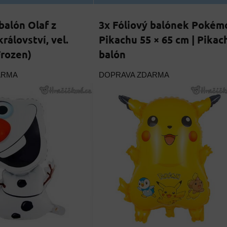
balón Olaf z
3x Fóliový balónek Pokém
rálovství, vel.
Pikachu 55 × 65 cm | Pikac
rozen)
balón
ARMA
DOPRAVA ZDARMA