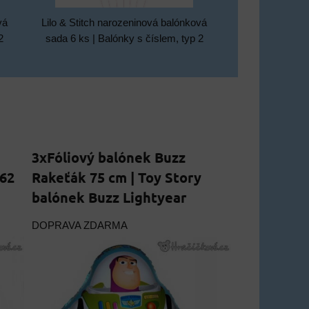
vá
Lilo & Stitch narozeninová balónková
2
sada 6 ks | Balónky s číslem, typ 2
3xFóliový balónek Buzz
 62
Rakeťák 75 cm | Toy Story
balónek Buzz Lightyear
DOPRAVA ZDARMA