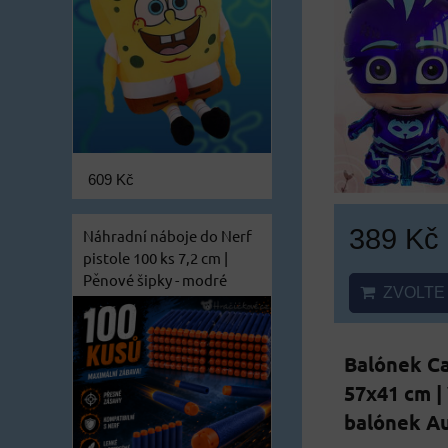
609 Kč
389 Kč
Náhradní náboje do Nerf
pistole 100 ks 7,2 cm |
Pěnové šipky - modré
ZVOLTE 
Balónek C
57x41 cm |
balónek A