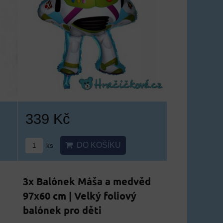
339 Kč
DO KOŠÍKU
ks
3x Balónek Máša a medvěd
97x60 cm | Velký foliový
balónek pro děti