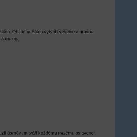
tch. Oblíbený Stitch vytvoří veselou a hravou
 a rodině.
ouzlí úsměv na tváři každému malému oslavenci.