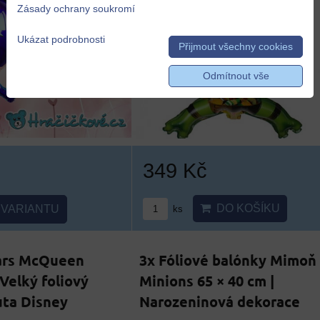
Zásady ochrany soukromí
Ukázat podrobnosti
Přijmout všechny cookies
Odmítnout vše
349 Kč
DO KOŠÍKU
VARIANTU
ks
ars McQueen
3x Fóliové balónky Mimoň
 Velký foliový
Minions 65 × 40 cm |
uta Disney
Narozeninová dekorace