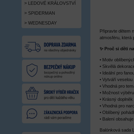
> LEDOVÉ KRÁLOVSTVÍ
> SPIDERMAN
> WEDNESDAY
Připravte dětem 
atmosféru, která 
✨ Proč si děti n
• Motiv oblíbenýc
• Skvělá dekorac
• Ideální pro fano
• Vytváří veselou
• Vhodná pro tem
• Možnost výběru 
• Krásný doplněk
• Vhodná pro naro
• Oblíbený pohádk
• Balení obsahuje
Balónková sada L