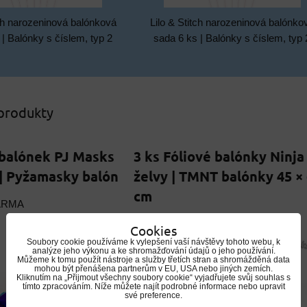
tch narozeninová balónková
Lilo & Stitch narozeninová balónko
 | Balónky s číslem, typ 2
sada 6 ks | Balónky s číslem, typ 
 produkty
 balónek PJ Masks
3 ks Fóliové balónky Ninja
 | Pyžamasky balón
želvy | TMNT balónky 45 ×
cm
ARMA
DOPRAVA ZDARMA
Cookies
Soubory cookie používáme k vylepšení vaší návštěvy tohoto webu, k
analýze jeho výkonu a ke shromažďování údajů o jeho používání.
Můžeme k tomu použít nástroje a služby třetích stran a shromážděná data
mohou být přenášena partnerům v EU, USA nebo jiných zemích.
Kliknutím na „Přijmout všechny soubory cookie“ vyjadřujete svůj souhlas s
tímto zpracováním. Níže můžete najít podrobné informace nebo upravit
své preference.