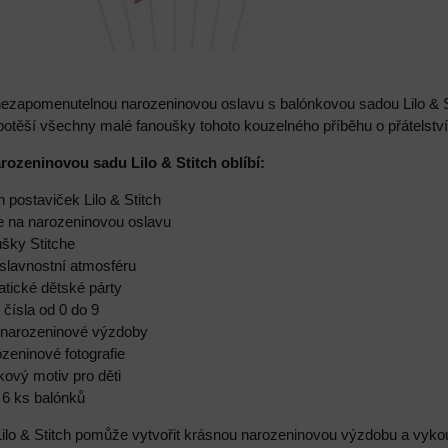
nezapomenutelnou narozeninovou oslavu s balónkovou sadou Lilo & Sti
potěší všechny malé fanoušky tohoto kouzelného příběhu o přátelství
arozeninovou sadu Lilo & Stitch oblíbí:
h postaviček Lilo & Stitch
e na narozeninovou oslavu
ušky Stitche
 slavnostní atmosféru
atické dětské párty
čísla od 0 do 9
 narozeninové výzdoby
zeninové fotografie
ový motiv pro děti
 6 ks balónků
ilo & Stitch pomůže vytvořit krásnou narozeninovou výzdobu a vyk