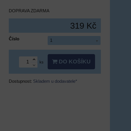
DOPRAVA ZDARMA
319 Kč
Číslo
1
DO KOŠÍKU
ks
Dostupnost:
Skladem u dodavatele*