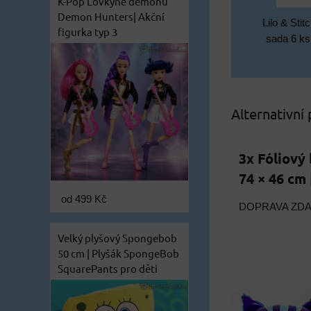
K-Pop Lovkyně démonů
Demon Hunters| Akční
Lilo & Sti
figurka typ 3
sada 6 ks
Alternativní
3x Fóliový
74 × 46 cm
od 499 Kč
DOPRAVA ZD
Velký plyšový Spongebob
50 cm | Plyšák SpongeBob
SquarePants pro děti