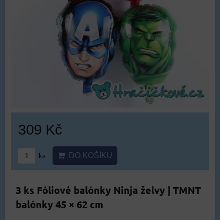
309 Kč
DO KOŠÍKU
ks
3 ks Fóliové balónky Ninja želvy | TMNT
balónky 45 × 62 cm