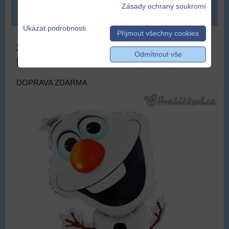
Zásady ochrany soukromí
DO KOŠÍKU
ks
Ukázat podrobnosti
Přijmout všechny cookies
3x Foliový balón Olaf z Ledového
Odmítnout vše
království, vel. 72x43cm (Frozen)
DOPRAVA ZDARMA