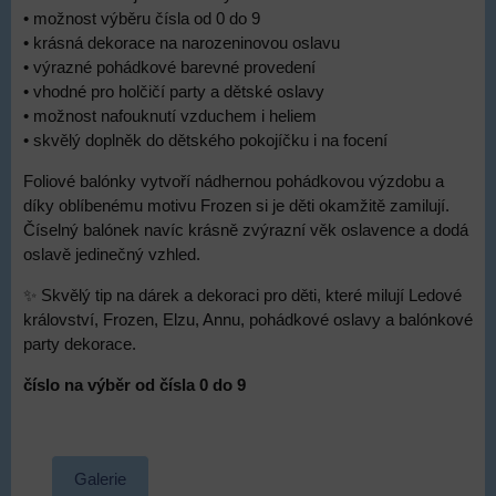
• možnost výběru čísla od 0 do 9
• krásná dekorace na narozeninovou oslavu
• výrazné pohádkové barevné provedení
• vhodné pro holčičí party a dětské oslavy
• možnost nafouknutí vzduchem i heliem
• skvělý doplněk do dětského pokojíčku i na focení
Foliové balónky vytvoří nádhernou pohádkovou výzdobu a
díky oblíbenému motivu Frozen si je děti okamžitě zamilují.
Číselný balónek navíc krásně zvýrazní věk oslavence a dodá
oslavě jedinečný vzhled.
✨ Skvělý tip na dárek a dekoraci pro děti, které milují Ledové
království, Frozen, Elzu, Annu, pohádkové oslavy a balónkové
party dekorace.
číslo na výběr od čísla 0 do 9
Galerie