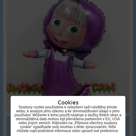
Cookies
Soubory cookie používáme k vylepšení vaší návštěvy tohoto
webu, k analýze jeho výkonu a ke shromažďování údajů o jeho
používání. Můžeme k tomu použít nástroje a služby třetích stran a
shromážděná data mohou být přenášena partnerům v EU, USA
nebo jiných zemích. Kliknutím na „Přijmout všechny soubory
329 Kč
cookie“ vyjadřujete svůj souhlas s tímto zpracováním. Níže
můžete najít podrobné informace nebo upravit své preference.