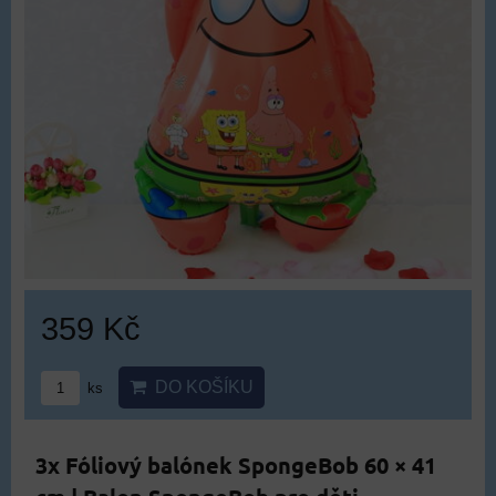
359 Kč
DO KOŠÍKU
ks
3x Fóliový balónek SpongeBob 60 × 41