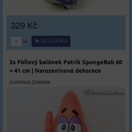
329 Kč
DO KOŠÍKU
ks
3x Fóliový balónek Patrik SpongeBob 60
× 41 cm | Narozeninová dekorace
DOPRAVA ZDARMA