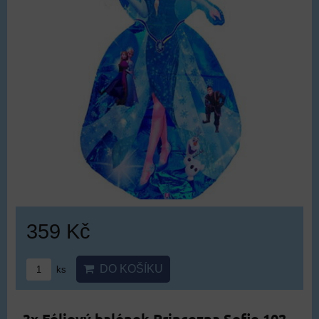
359 Kč
DO KOŠÍKU
ks
3x Fóliový balónek Princezna Sofie 102