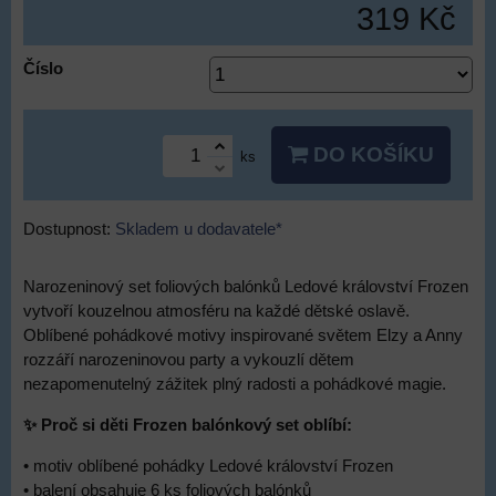
319 Kč
Číslo
DO KOŠÍKU
ks
Dostupnost:
Skladem u dodavatele*
Narozeninový set foliových balónků Ledové království Frozen
vytvoří kouzelnou atmosféru na každé dětské oslavě.
Oblíbené pohádkové motivy inspirované světem Elzy a Anny
rozzáří narozeninovou party a vykouzlí dětem
nezapomenutelný zážitek plný radosti a pohádkové magie.
✨ Proč si děti Frozen balónkový set oblíbí:
• motiv oblíbené pohádky Ledové království Frozen
• balení obsahuje 6 ks foliových balónků