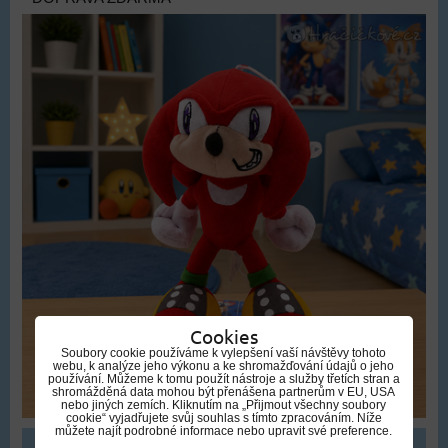
Cookies
Soubory cookie používáme k vylepšení vaší návštěvy tohoto
webu, k analýze jeho výkonu a ke shromažďování údajů o jeho
používání. Můžeme k tomu použít nástroje a služby třetích stran a
shromážděná data mohou být přenášena partnerům v EU, USA
nebo jiných zemích. Kliknutím na „Přijmout všechny soubory
cookie“ vyjadřujete svůj souhlas s tímto zpracováním. Níže
můžete najít podrobné informace nebo upravit své preference.