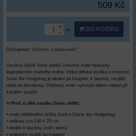
509 Kč
DO KOŠÍKU
ks
Dostupnost:
Skladem u dodavatele*
Osuška Ježek Sonic potěší všechny malé fanoušky
legendárního modrého hrdiny. Velká dětská osuška s motivem
Sonic the Hedgehog je ideální po koupání, k bazénu, na pláž
nebo na dovolenou. Oblíbený motiv vykouzlí dětem radost při
každém použití.
✨ Proč si děti osušku Sonic oblíbí:
• motiv oblíbeného Ježka Sonica (Sonic the Hedgehog)
• velikost cca 140 × 70 cm
• ideální k bazénu, moři i domů
• praktické využití po koupání