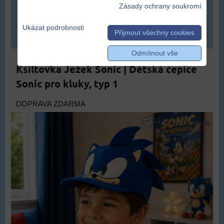
409 Kč
Zásady ochrany soukromí
Ukázat podrobnosti
Přijmout všechny cookies
DO KOŠÍKU
ks
Odmítnout vše
Kšiltovka Ježek Sonic | Dětská čepice
Sonic pro kluky, typ 1
DOPRAVA ZDARMA