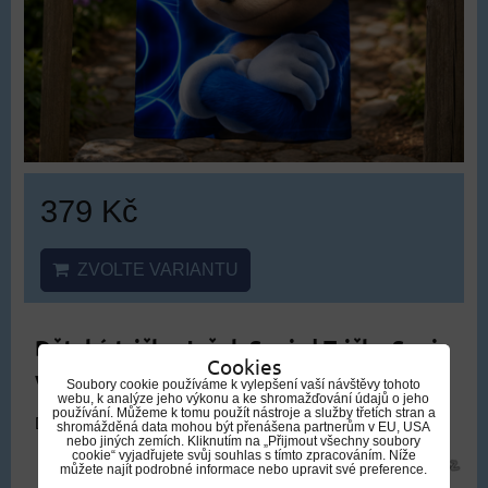
379 Kč
ZVOLTE VARIANTU
Dětské tričko Ježek Sonic | Tričko Sonic
Cookies
v kruhu pro děti
Soubory cookie používáme k vylepšení vaší návštěvy tohoto
webu, k analýze jeho výkonu a ke shromažďování údajů o jeho
používání. Můžeme k tomu použít nástroje a služby třetích stran a
DOPRAVA ZDARMA
shromážděná data mohou být přenášena partnerům v EU, USA
nebo jiných zemích. Kliknutím na „Přijmout všechny soubory
cookie“ vyjadřujete svůj souhlas s tímto zpracováním. Níže
můžete najít podrobné informace nebo upravit své preference.