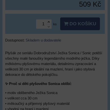
509 Kč
DO KOŠÍKU
ks
Dostupnost:
Skladem u dodavatele
Plyšák ze seriálu Dobrodružství Ježka Sonica / Sonic potěší
všechny malé fanoušky legendárního modrého ježka. Díky
měkkému plyšovému materiálu, detailnímu zpracování a
velikosti 30 cm je ideální na mazlení, hraní i jako stylová
dekorace do dětského pokojíčku.
✨ Proč si děti plyšového Sonica oblíbí:
• motiv oblíbeného Ježka Sonica
• velikost cca 30 cm
• měkoučký a příjemný plyšový materiál
• vhodný na hraní i mazlení