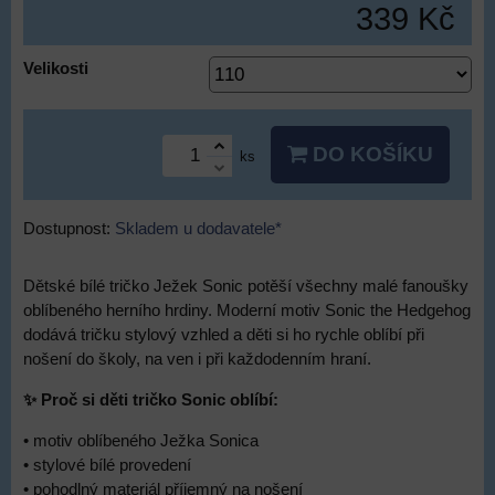
339 Kč
Velikosti
DO KOŠÍKU
ks
Dostupnost:
Skladem u dodavatele*
Dětské bílé tričko Ježek Sonic potěší všechny malé fanoušky
oblíbeného herního hrdiny. Moderní motiv Sonic the Hedgehog
dodává tričku stylový vzhled a děti si ho rychle oblíbí při
nošení do školy, na ven i při každodenním hraní.
✨ Proč si děti tričko Sonic oblíbí:
• motiv oblíbeného Ježka Sonica
• stylové bílé provedení
• pohodlný materiál příjemný na nošení