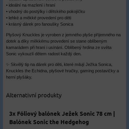
• ideální na mazlení i hraní
• vhodný do postýlky i dětského pokojíčku
• lehké a měkké provedení pro děti
• krásný dárek pro fanoušky Sonica
Plyšový Knuckles je vyroben z jemného plyše příjemného na
dotek a díky měkkému provedení se stane oblíbeným
kamarádem při hraní i usínání. Oblíbený hrdina ze světa
Sonic vykouzlí dětem radost každý den.
✨ Skvělý tip na dárek pro děti, které milují Ježka Sonica,
Knuckles the Echidna, plyšové hračky, gaming postavičky a
herní plyšáky.
Alternativní produkty
3x Fóliový balónek Ježek Sonic 78 cm |
Balónek Sonic the Hedgehog