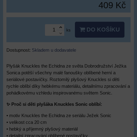
409 Kč
DO KOŠÍKU
ks
Dostupnost:
Skladem u dodavatele
Plyšák Knuckles the Echidna ze světa Dobrodružství Ježka
Sonica potěší všechny malé fanoušky oblíbené herní a
seriálové postavičky. Roztomilý plyšový Knuckles si děti
rychle oblíbí díky hebkému materiálu, detailnímu zpracování a
pohádkovému vzhledu inspirovanému světem Sonic.
✨ Proč si děti plyšáka Knuckles Sonic oblíbí:
• motiv Knuckles the Echidna ze seriálu Ježek Sonic
• velikost cca 20 cm
• hebký a příjemný plyšový materiál
• detailní zpracování oblíbené postavičky