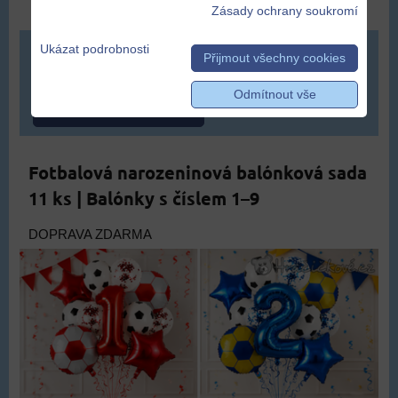
Zásady ochrany soukromí
Ukázat podrobnosti
349 Kč
Přijmout všechny cookies
Odmítnout vše
ZVOLTE VARIANTU
Fotbalová narozeninová balónková sada
11 ks | Balónky s číslem 1–9
DOPRAVA ZDARMA