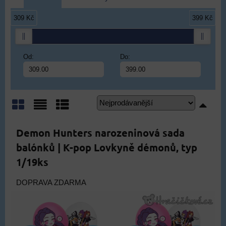
309 Kč
399 Kč
Od:
Do:
Mřížka
Seznam
Tabulka
Demon Hunters narozeninová sada
balónků | K-pop Lovkyně démonů, typ
1/19ks
DOPRAVA ZDARMA