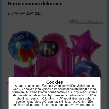
Narozeninová dekorace
DOPRAVA ZDARMA
Cookies
Soubory cookie používáme k vylepšení vaší návštěvy tohoto
webu, k analýze jeho výkonu a ke shromažďování údajů o jeho
používání. Můžeme k tomu použít nástroje a služby třetích stran a
shromážděná data mohou být přenášena partnerům v EU, USA
nebo jiných zemích. Kliknutím na „Přijmout všechny soubory
cookie“ vyjadřujete svůj souhlas s tímto zpracováním. Níže
můžete najít podrobné informace nebo upravit své preference.