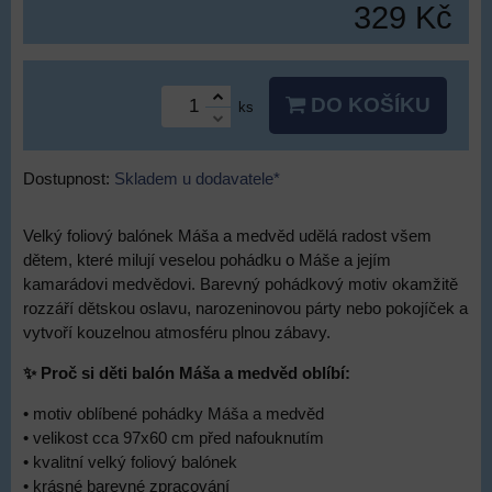
329 Kč
DO KOŠÍKU
ks
Dostupnost:
Skladem u dodavatele*
Velký foliový balónek Máša a medvěd udělá radost všem
dětem, které milují veselou pohádku o Máše a jejím
kamarádovi medvědovi. Barevný pohádkový motiv okamžitě
rozzáří dětskou oslavu, narozeninovou párty nebo pokojíček a
vytvoří kouzelnou atmosféru plnou zábavy.
✨ Proč si děti balón Máša a medvěd oblíbí:
• motiv oblíbené pohádky Máša a medvěd
• velikost cca 97x60 cm před nafouknutím
• kvalitní velký foliový balónek
• krásné barevné zpracování