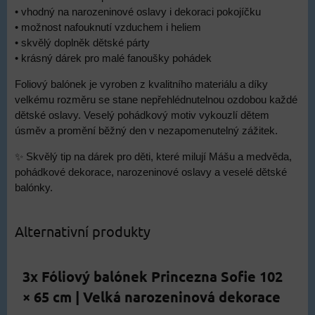
• vhodný na narozeninové oslavy i dekoraci pokojíčku
• možnost nafouknutí vzduchem i heliem
• skvělý doplněk dětské párty
• krásný dárek pro malé fanoušky pohádek
Foliový balónek je vyroben z kvalitního materiálu a díky
velkému rozměru se stane nepřehlédnutelnou ozdobou každé
dětské oslavy. Veselý pohádkový motiv vykouzlí dětem
úsměv a promění běžný den v nezapomenutelný zážitek.
✨ Skvělý tip na dárek pro děti, které milují Mášu a medvěda,
pohádkové dekorace, narozeninové oslavy a veselé dětské
balónky.
Alternativní produkty
3x Fóliový balónek Princezna Sofie 102
× 65 cm | Velká narozeninová dekorace