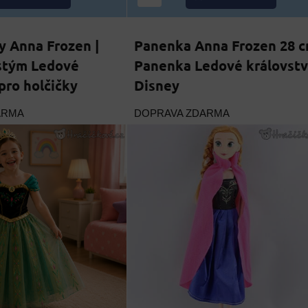
y Anna Frozen |
Panenka Anna Frozen 28 c
stým Ledové
Panenka Ledové královstv
pro holčičky
Disney
ARMA
DOPRAVA ZDARMA