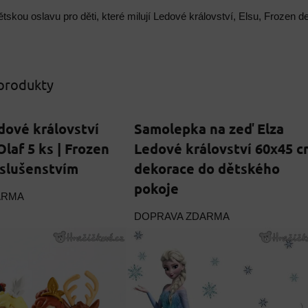
ětskou oslavu pro děti, které milují Ledové království, Elsu, Frozen
 produkty
dové království
Samolepka na zeď Elza
laf 5 ks | Frozen
Ledové království 60x45 c
říslušenstvím
dekorace do dětského
pokoje
ARMA
DOPRAVA ZDARMA