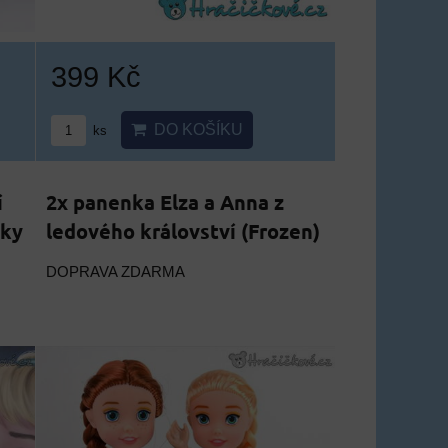
399 Kč
DO KOŠÍKU
ks
í
2x panenka Elza a Anna z
nky
ledového království (Frozen)
DOPRAVA ZDARMA