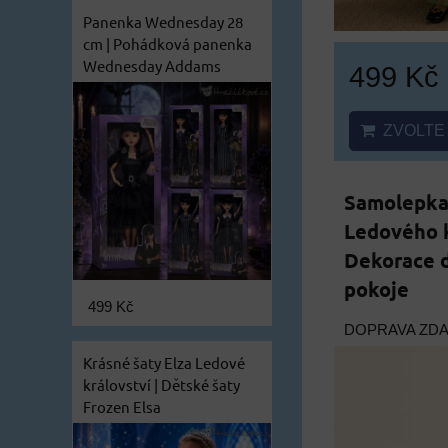
Panenka Wednesday 28
cm | Pohádková panenka
Wednesday Addams
499 Kč
ZVOLTE 
Samolepka 
Ledového k
Dekorace 
pokoje
499 Kč
DOPRAVA ZD
Krásné šaty Elza Ledové
království | Dětské šaty
Frozen Elsa