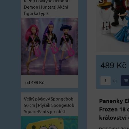
K-Pop Lovkyně démonů
Demon Hunters| Akční
figurka typ 3
489 Kč
ks
od 499 Kč
Velký plyšový Spongebob
Panenky El
50 cm | Plyšák SpongeBob
Frozen 18 
SquarePants pro děti
království