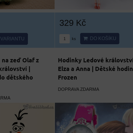
329 Kč
DO KOŠÍKU
VARIANTU
ks
na zeď Olaf z
Hodinky Ledové královstv
rálovství |
Elza a Anna | Dětské hodi
do dětského
Frozen
DOPRAVA ZDARMA
ARMA