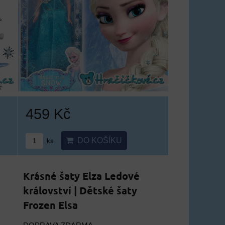
459 Kč
DO KOŠÍKU
ks
Krásné šaty Elza Ledové
království | Dětské šaty
Frozen Elsa