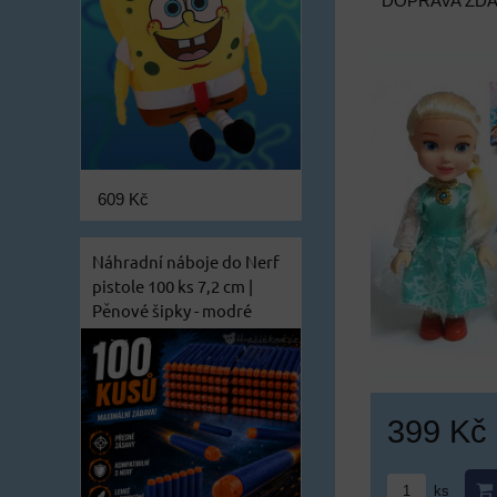
DOPRAVA ZD
609 Kč
Náhradní náboje do Nerf
pistole 100 ks 7,2 cm |
Pěnové šipky - modré
399 Kč
ks