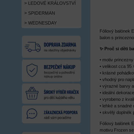
> LEDOVÉ KRÁLOVSTVÍ
> SPIDERMAN
> WEDNESDAY
Fóliový balónek 
balon s princezno
✨ Proč si děti ba
• motiv princezny
• velikost cca 95
• krásné pohádko
• vhodný pro nap
• výrazné barvy a
• ideální dekorac
• vyrobeno z kvali
• lehké a snadné 
• skvělý doplněk
Fóliový balónek 
motivu Frozen se