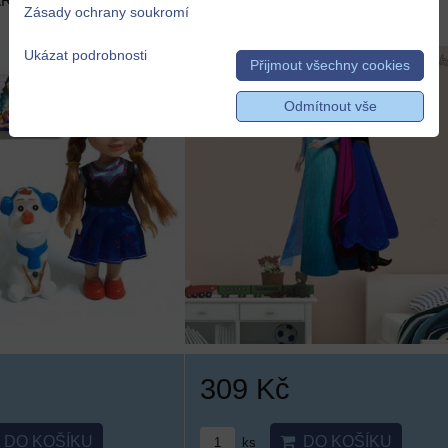
ARMA
Zásady ochrany soukromí
DOPRAVA ZDARMA
Ukázat podrobnosti
Přijmout všechny cookies
Odmítnout vše
309 Kč
DO KOŠÍKU
DO KOŠÍKU
ks