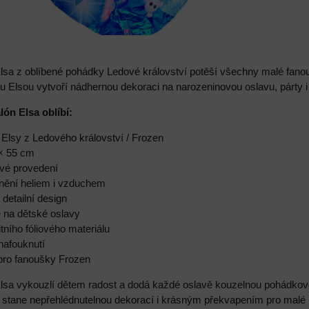
Elsa z oblíbené pohádky Ledové království potěší všechny malé fan
u Elsou vytvoří nádhernou dekoraci na narozeninovou oslavu, párty i
lón Elsa oblíbí:
 Elsy z Ledového království / Frozen
 × 55 cm
vé provedení
lnění heliem i vzduchem
 detailní design
e na dětské oslavy
tního fóliového materiálu
nafouknutí
 pro fanoušky Frozen
Elsa vykouzlí dětem radost a dodá každé oslavě kouzelnou pohádk
 stane nepřehlédnutelnou dekorací i krásným překvapením pro malé 