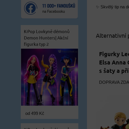
✨ Skvělý tip na d
K-Pop Lovkyně démonů
Alternativní
Demon Hunters| Akční
figurka typ 2
Figurky Le
Elsa Anna O
s šaty a p
DOPRAVA ZD
od 499 Kč