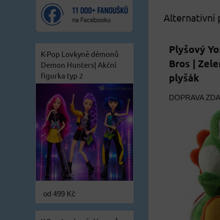
Alternativní
Plyšový Yo
K-Pop Lovkyně démonů
Bros | Zel
Demon Hunters| Akční
figurka typ 2
plyšák
DOPRAVA ZD
od 499 Kč