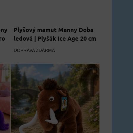
ony
Plyšový mamut Manny Doba
ro
ledová | Plyšák Ice Age 20 cm
DOPRAVA ZDARMA