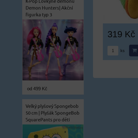
K-Pop Lovkyně démonů
Demon Hunters| Akční
figurka typ 3
319 Kč
ks
od 499 Kč
Velký plyšový Spongebob
50 cm | Plyšák SpongeBob
SquarePants pro děti