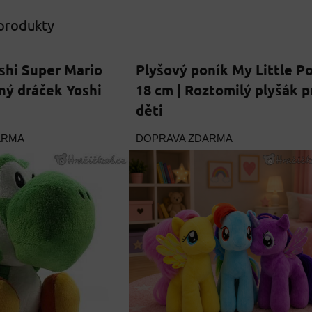
 produkty
shi Super Mario
Plyšový poník My Little P
ený dráček Yoshi
18 cm | Roztomilý plyšák p
děti
ARMA
DOPRAVA ZDARMA