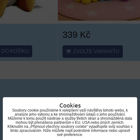
339 Kč
DO KOŠÍKU
ZVOLTE VARIANTU
Cookies
Soubory cookie používáme k vylepšení vaší návštěvy tohoto webu, k
analýze jeho výkonu a ke shromažďování údajů o jeho používání.
Můžeme k tomu použít nástroje a služby třetích stran a shromážděná data
mohou být přenášena partnerům v EU, USA nebo jiných zemích.
Kliknutím na „Přijmout všechny soubory cookie“ vyjadřujete svůj souhlas s
tímto zpracováním. Níže můžete najít podrobné informace nebo upravit
své preference.