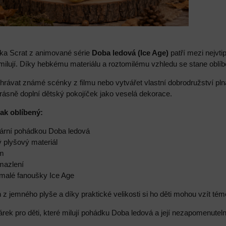
ka Scrat z animované série
Doba ledová (Ice Age)
patří mezi nejvt
 zamilují. Díky hebkému materiálu a roztomilému vzhledu se stane obl
ehrávat známé scénky z filmu nebo vytvářet vlastní dobrodružství pl
rásně doplní dětský pokojíček jako veselá dekorace.
tak oblíbený:
lární pohádkou Doba ledová
 plyšový materiál
cm
 mazlení
 malé fanoušky Ice Age
 z jemného plyše a díky praktické velikosti si ho děti mohou vzít tém
árek pro děti, které milují pohádku Doba ledová a její nezapomenutel