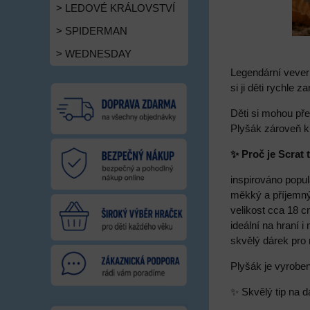
> LEDOVÉ KRÁLOVSTVÍ
> SPIDERMAN
> WEDNESDAY
Legendární vever
si ji děti rychle
Děti si mohou př
Plyšák zároveň k
✨ Proč je Scrat 
inspirováno popu
měkký a příjemný
velikost cca 18 
ideální na hraní i
skvělý dárek pro
Plyšák je vyroben
✨ Skvělý tip na d