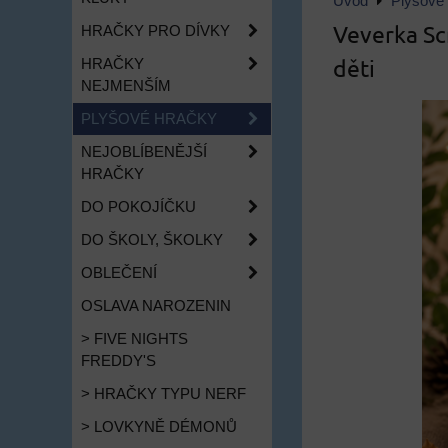
Úvod
Plyšové
Veverka Sc
HRAČKY PRO DÍVKY
děti
HRAČKY
NEJMENŠÍM
PLYŠOVÉ HRAČKY
NEJOBLÍBENĚJŠÍ
HRAČKY
DO POKOJÍČKU
DO ŠKOLY, ŠKOLKY
OBLEČENÍ
OSLAVA NAROZENIN
> FIVE NIGHTS
FREDDY'S
> HRAČKY TYPU NERF
> LOVKYNĚ DÉMONŮ