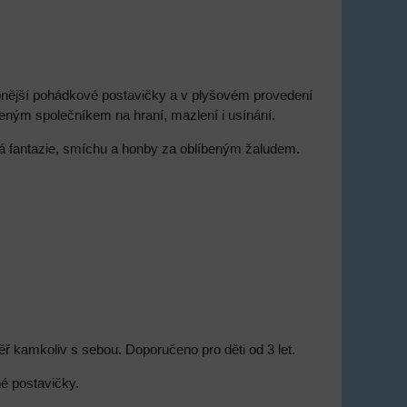
ipnější pohádkové postavičky a v plyšovém provedení
íbeným společníkem na hraní, mazlení i usínání.
ná fantazie, smíchu a honby za oblíbeným žaludem.
ěř kamkoliv s sebou. Doporučeno pro děti od 3 let.
né postavičky.