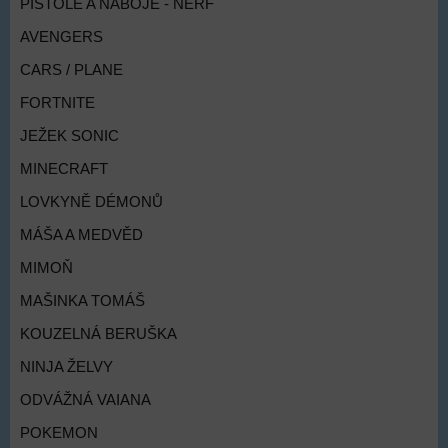
PISTOLE A NÁBOJE - NERF
AVENGERS
CARS / PLANE
FORTNITE
JEŽEK SONIC
MINECRAFT
LOVKYNĚ DÉMONŮ
MÁŠA A MEDVĚD
MIMOŇ
MAŠINKA TOMÁŠ
KOUZELNÁ BERUŠKA
NINJA ŽELVY
ODVÁŽNÁ VAIANA
POKEMON