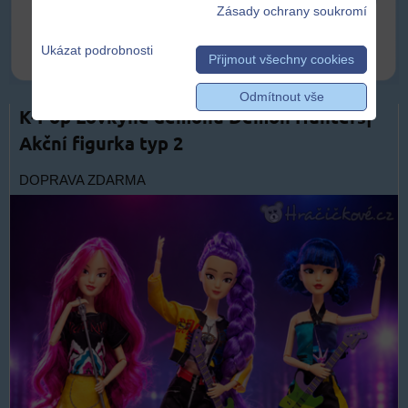
Zásady ochrany soukromí
Ukázat podrobnosti
Přijmout všechny cookies
Odmítnout vše
K-Pop Lovkyně démonů Demon Hunters|
Akční figurka typ 2
DOPRAVA ZDARMA