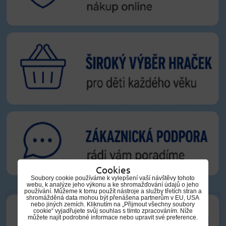
Cookies
Soubory cookie používáme k vylepšení vaší návštěvy tohoto
webu, k analýze jeho výkonu a ke shromažďování údajů o jeho
používání. Můžeme k tomu použít nástroje a služby třetích stran a
shromážděná data mohou být přenášena partnerům v EU, USA
nebo jiných zemích. Kliknutím na „Přijmout všechny soubory
cookie“ vyjadřujete svůj souhlas s tímto zpracováním. Níže
můžete najít podrobné informace nebo upravit své preference.