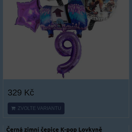
329 Kč
ZVOLTE VARIANTU
Černá zimní čepice K-pop Lovkyně