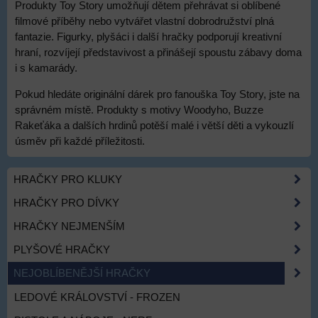
Produkty Toy Story umožňují dětem přehrávat si oblíbené
filmové příběhy nebo vytvářet vlastní dobrodružství plná
fantazie. Figurky, plyšáci i další hračky podporují kreativní
hraní, rozvíjejí představivost a přinášejí spoustu zábavy doma
i s kamarády.
Pokud hledáte originální dárek pro fanouška Toy Story, jste na
správném místě. Produkty s motivy Woodyho, Buzze
Rakeťáka a dalších hrdinů potěší malé i větší děti a vykouzlí
úsměv při každé příležitosti.
HRAČKY PRO KLUKY
HRAČKY PRO DÍVKY
HRAČKY NEJMENŠÍM
PLYŠOVÉ HRAČKY
NEJOBLÍBENĚJŠÍ HRAČKY
LEDOVÉ KRÁLOVSTVÍ - FROZEN