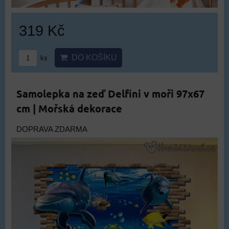
319 Kč
DO KOŠÍKU
ks
Samolepka na zeď Delfíni v moři 97x67
cm | Mořská dekorace
DOPRAVA ZDARMA