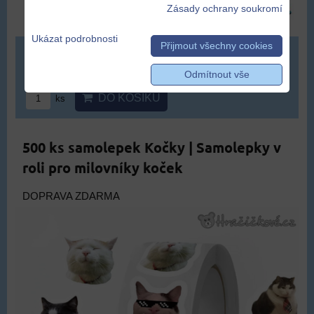
Zásady ochrany soukromí
Ukázat podrobnosti
Přijmout všechny cookies
329 Kč
Odmítnout vše
DO KOŠÍKU
ks
500 ks samolepek Kočky | Samolepky v
roli pro milovníky koček
DOPRAVA ZDARMA