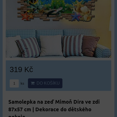
319 Kč
DO KOŠÍKU
ks
Samolepka na zeď Mimoň Díra ve zdi
87x57 cm | Dekorace do dětského
pokoje