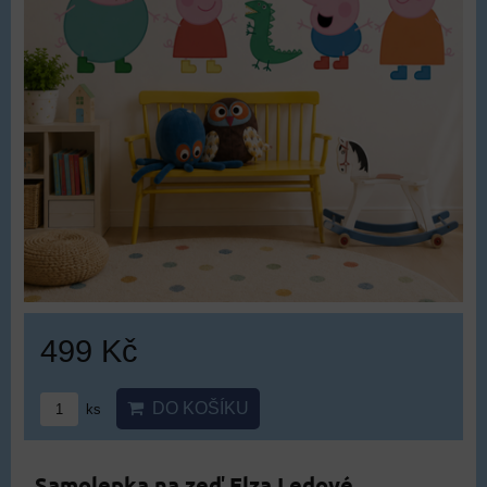
499 Kč
DO KOŠÍKU
ks
Samolepka na zeď Elza Ledové