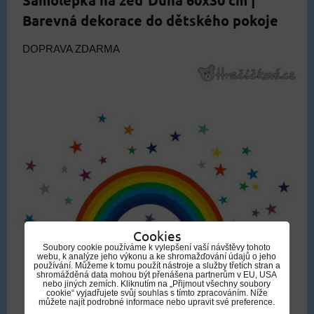
Samolepka na zeď Duha 60x30 cm |
Barevná dekorace do dětského pokoje
DOPRAVA ZDARMA
Cookies
Soubory cookie používáme k vylepšení vaší návštěvy tohoto
webu, k analýze jeho výkonu a ke shromažďování údajů o jeho
používání. Můžeme k tomu použít nástroje a služby třetích stran a
shromážděná data mohou být přenášena partnerům v EU, USA
nebo jiných zemích. Kliknutím na „Přijmout všechny soubory
cookie“ vyjadřujete svůj souhlas s tímto zpracováním. Níže
můžete najít podrobné informace nebo upravit své preference.