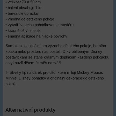
• velikost 70 × 50 cm
• balení obsahuje 1 ks
• barva dle obrázku
• vhodná do dětského pokoje
• vytváří veselou pohádkovou atmosféru
• krásně oživí interiér
• snadná aplikace na hladké povrchy
Samolepka je ideální pro výzdobu dětského pokoje, herního
koutku nebo prostoru nad postelí. Díky oblíbeným Disney
postavičkám se stane krásným doplňkem každého pokojíčku
a vykouzlí dětem úsměv na tváři.
✨ Skvělý tip na dárek pro děti, které milují Mickey Mouse,
Minnie, Disney pohádky a originální dekorace do dětského
pokoje.
Alternativní produkty