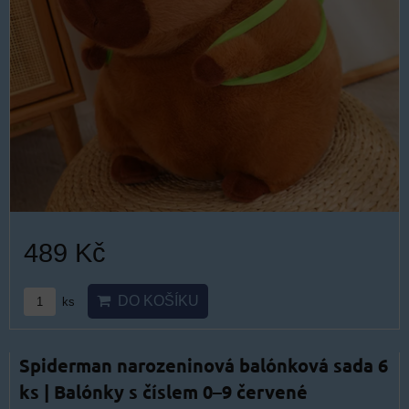
489 Kč
DO KOŠÍKU
ks
Spiderman narozeninová balónková sada 6
ks | Balónky s číslem 0–9 červené