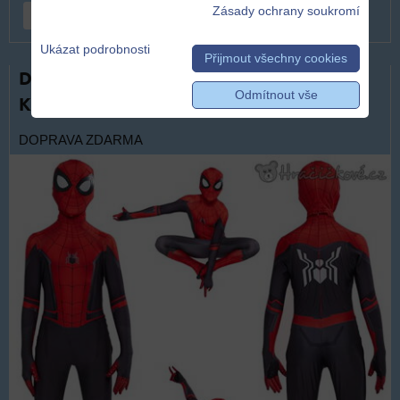
Zásady ochrany soukromí
DO KOŠÍKU
ks
Ukázat podrobnosti
Přijmout všechny cookies
Dětský kostým Spiderman s maskou |
Odmítnout vše
Karnevalový kostým Spider-Man
DOPRAVA ZDARMA