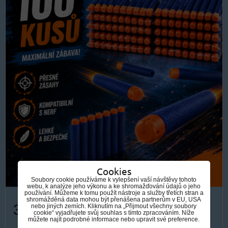
Cookies
Soubory cookie používáme k vylepšení vaší návštěvy tohoto
webu, k analýze jeho výkonu a ke shromažďování údajů o jeho
používání. Můžeme k tomu použít nástroje a služby třetích stran a
shromážděná data mohou být přenášena partnerům v EU, USA
319 Kč
nebo jiných zemích. Kliknutím na „Přijmout všechny soubory
cookie“ vyjadřujete svůj souhlas s tímto zpracováním. Níže
můžete najít podrobné informace nebo upravit své preference.