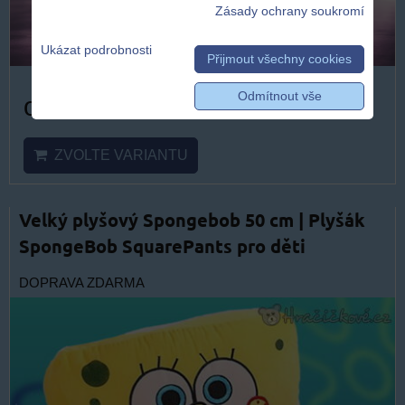
Zásady ochrany soukromí
Ukázat podrobnosti
Přijmout všechny cookies
Odmítnout vše
od 499 Kč
ZVOLTE VARIANTU
Velký plyšový Spongebob 50 cm | Plyšák
SpongeBob SquarePants pro děti
DOPRAVA ZDARMA