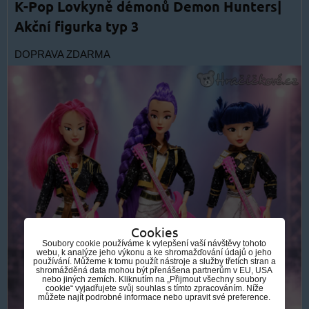
K-Pop Lovkyně démonů Demon Hunters|
Akční figurka typ 3
DOPRAVA ZDARMA
Cookies
Soubory cookie používáme k vylepšení vaší návštěvy tohoto
webu, k analýze jeho výkonu a ke shromažďování údajů o jeho
používání. Můžeme k tomu použít nástroje a služby třetích stran a
shromážděná data mohou být přenášena partnerům v EU, USA
nebo jiných zemích. Kliknutím na „Přijmout všechny soubory
cookie“ vyjadřujete svůj souhlas s tímto zpracováním. Níže
můžete najít podrobné informace nebo upravit své preference.