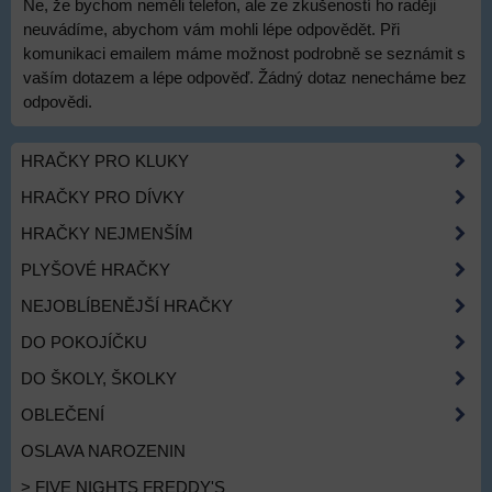
Ne, že bychom neměli telefon, ale ze zkušeností ho raději
neuvádíme, abychom vám mohli lépe odpovědět. Při
komunikaci emailem máme možnost podrobně se seznámit s
vaším dotazem a lépe odpověď. Žádný dotaz nenecháme bez
odpovědi.
HRAČKY PRO KLUKY
HRAČKY PRO DÍVKY
HRAČKY NEJMENŠÍM
PLYŠOVÉ HRAČKY
NEJOBLÍBENĚJŠÍ HRAČKY
DO POKOJÍČKU
DO ŠKOLY, ŠKOLKY
OBLEČENÍ
OSLAVA NAROZENIN
> FIVE NIGHTS FREDDY'S