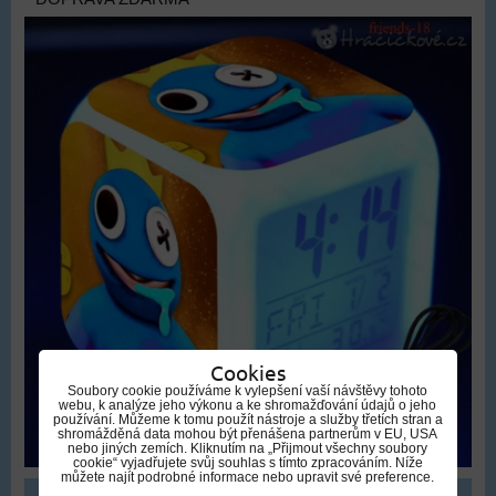
Cookies
Soubory cookie používáme k vylepšení vaší návštěvy tohoto
webu, k analýze jeho výkonu a ke shromažďování údajů o jeho
používání. Můžeme k tomu použít nástroje a služby třetích stran a
shromážděná data mohou být přenášena partnerům v EU, USA
nebo jiných zemích. Kliknutím na „Přijmout všechny soubory
cookie“ vyjadřujete svůj souhlas s tímto zpracováním. Níže
můžete najít podrobné informace nebo upravit své preference.