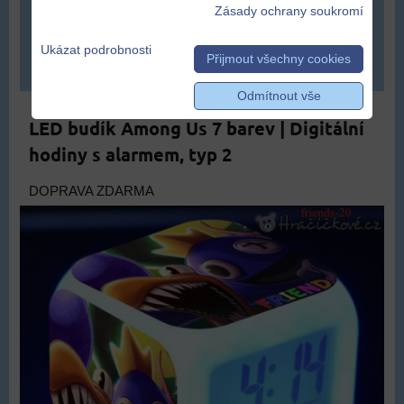
509 Kč
Zásady ochrany soukromí
Ukázat podrobnosti
Přijmout všechny cookies
DO KOŠÍKU
ks
Odmítnout vše
LED budík Among Us 7 barev | Digitální
hodiny s alarmem, typ 2
DOPRAVA ZDARMA