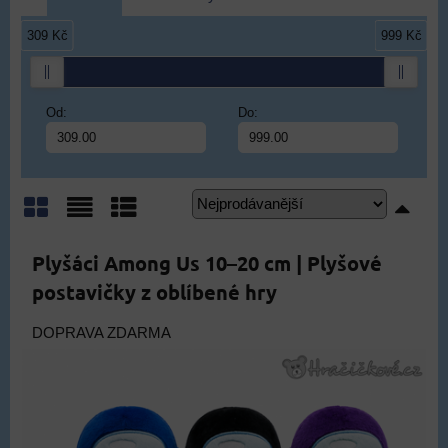
309 Kč
999 Kč
Od:
Do:
Mřížka
Seznam
Tabulka
Plyšáci Among Us 10–20 cm | Plyšové
postavičky z oblíbené hry
DOPRAVA ZDARMA