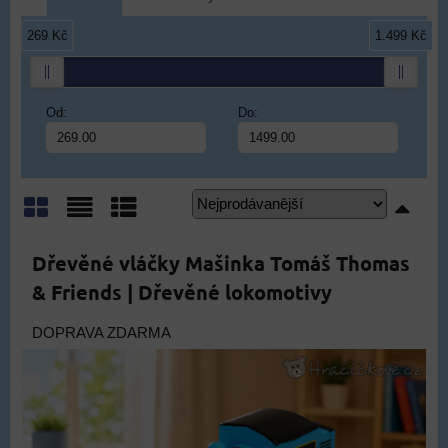
269 Kč
1.499 Kč
Od:
Do:
Mřížka
Seznam
Tabulka
Dřevěné vláčky Mašinka Tomáš Thomas
& Friends | Dřevěné lokomotivy
DOPRAVA ZDARMA