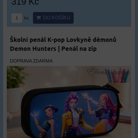
319 Kč
DO KOŠÍKU
ks
Školní penál K-pop Lovkyně démonů
Demon Hunters | Penál na zip
DOPRAVA ZDARMA