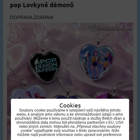
pop Lovkyně démonů
DOPRAVA ZDARMA
Cookies
Soubory cookie používáme k vylepšení vaší návštěvy tohoto
webu, k analýze jeho výkonu a ke shromažďování údajů o jeho
používání. Můžeme k tomu použít nástroje a služby třetích stran a
shromážděná data mohou být přenášena partnerům v EU, USA
nebo jiných zemích. Kliknutím na „Přijmout všechny soubory
cookie“ vyjadřujete svůj souhlas s tímto zpracováním. Níže
můžete najít podrobné informace nebo upravit své preference.