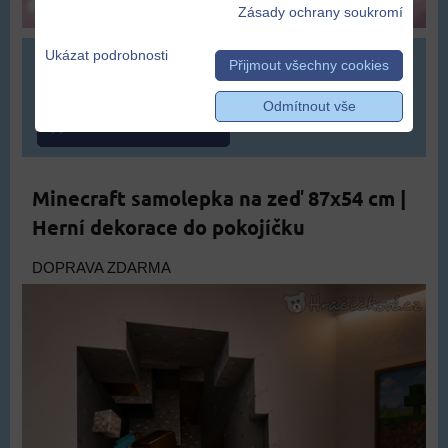
Zásady ochrany soukromí
Ukázat podrobnosti
299 Kč
Přijmout všechny cookies
Odmítnout vše
ZVOLTE VARIANTU
Minecraft samolepka na zeď 87x54 cm |
Herní dekorace do pokojíčku
DOPRAVA ZDARMA