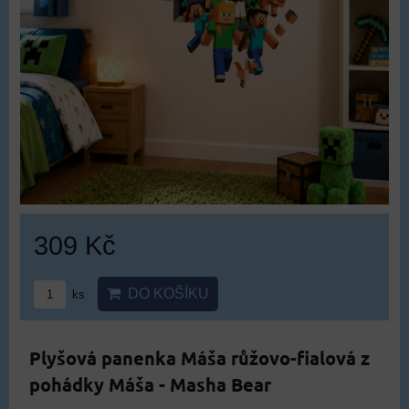
309 Kč
DO KOŠÍKU
ks
Plyšová panenka Máša růžovo-fialová z
pohádky Máša - Masha Bear