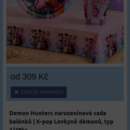
od 309 Kč
ZVOLTE VARIANTU
Demon Hunters narozeninová sada
balónků | K-pop Lovkyně démonů, typ
1/19ks