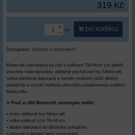
319 Kč
DO KOŠÍKU
ks
Dostupnost:
Skladem u dodavatele*
Minecraft samolepka na zeď o velikosti 79x44cm cm potěší
všechny malé fanoušky oblíbené počítačové hry Minecraft.
Velká nástěnná dekorace s herním motivem oživí dětský
pokojíček a vytvoří stylovou atmosféru inspirovanou světem
Minecraftu.
✨ Proč si děti Minecraft samolepku oblíbí:
• motiv oblíbené hry Minecraft
• velká velikost cca 79x44 cm
• ideální dekorace do dětského pokojíčku
• výrazné a detailní herní zpracování