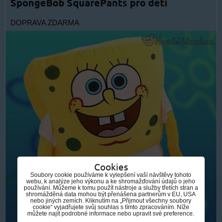
SpongeBob SquarePants pro děti
DOPRAVA ZDARMA
Cookies
Soubory cookie používáme k vylepšení vaší návštěvy tohoto
webu, k analýze jeho výkonu a ke shromažďování údajů o jeho
používání. Můžeme k tomu použít nástroje a služby třetích stran a
shromážděná data mohou být přenášena partnerům v EU, USA
nebo jiných zemích. Kliknutím na „Přijmout všechny soubory
cookie“ vyjadřujete svůj souhlas s tímto zpracováním. Níže
můžete najít podrobné informace nebo upravit své preference.