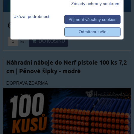
Zásady ochrany soukromí
Ukázat podrobnosti
Přijmout všechny cookies
609 Kč
Odmítnout vše
DO KOŠÍKU
ks
Náhradní náboje do Nerf pistole 100 ks 7,2
cm | Pěnové šipky - modré
DOPRAVA ZDARMA