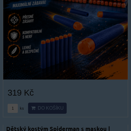
319 Kč
DO KOŠÍKU
ks
Dětský kostým Spiderman s maskou |