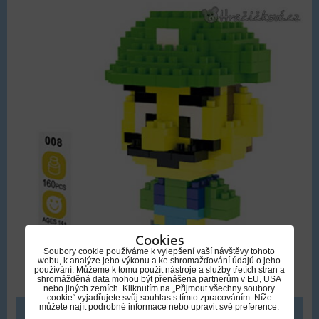
Cookies
Soubory cookie používáme k vylepšení vaší návštěvy tohoto
webu, k analýze jeho výkonu a ke shromažďování údajů o jeho
používání. Můžeme k tomu použít nástroje a služby třetích stran a
shromážděná data mohou být přenášena partnerům v EU, USA
nebo jiných zemích. Kliknutím na „Přijmout všechny soubory
cookie“ vyjadřujete svůj souhlas s tímto zpracováním. Níže
můžete najít podrobné informace nebo upravit své preference.