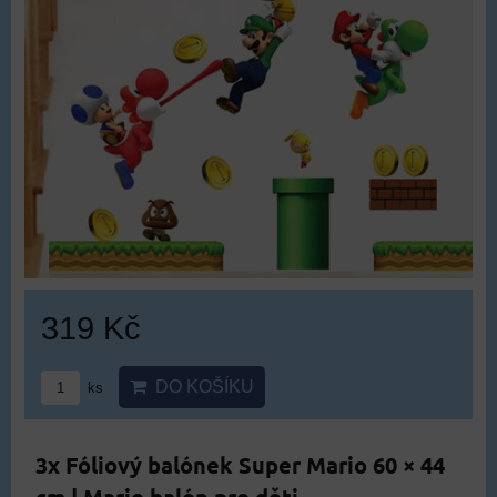
319 Kč
DO KOŠÍKU
ks
3x Fóliový balónek Super Mario 60 × 44