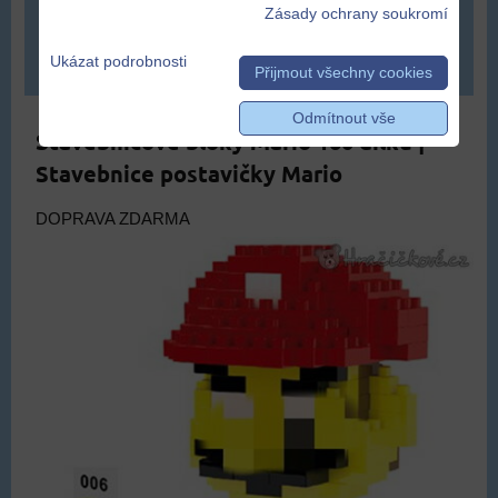
319 Kč
Zásady ochrany soukromí
Ukázat podrobnosti
DO KOŠÍKU
ks
Přijmout všechny cookies
Odmítnout vše
Stavebnicové bloky Mario 160 dílků |
Stavebnice postavičky Mario
DOPRAVA ZDARMA