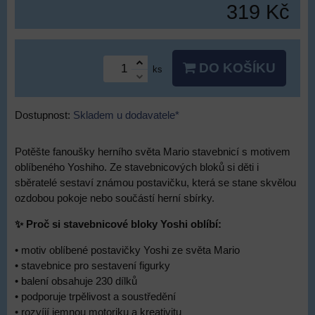
319 Kč
DO KOŠÍKU
ks
Dostupnost:
Skladem u dodavatele*
Potěšte fanoušky herního světa Mario stavebnicí s motivem
oblíbeného Yoshiho. Ze stavebnicových bloků si děti i
sběratelé sestaví známou postavičku, která se stane skvělou
ozdobou pokoje nebo součástí herní sbírky.
✨ Proč si stavebnicové bloky Yoshi oblíbí:
• motiv oblíbené postavičky Yoshi ze světa Mario
• stavebnice pro sestavení figurky
• balení obsahuje 230 dílků
• podporuje trpělivost a soustředění
• rozvíjí jemnou motoriku a kreativitu