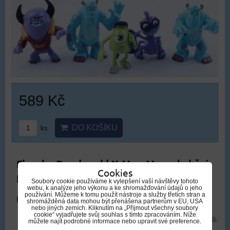
589 Kč
DO KOŠÍKU
ks
Figurka Deadpool | X-Men Marvel akční
Cookies
figurka Deadpool
Soubory cookie používáme k vylepšení vaší návštěvy tohoto
webu, k analýze jeho výkonu a ke shromažďování údajů o jeho
používání. Můžeme k tomu použít nástroje a služby třetích stran a
DOPRAVA ZDARMA
shromážděná data mohou být přenášena partnerům v EU, USA
nebo jiných zemích. Kliknutím na „Přijmout všechny soubory
cookie“ vyjadřujete svůj souhlas s tímto zpracováním. Níže
můžete najít podrobné informace nebo upravit své preference.