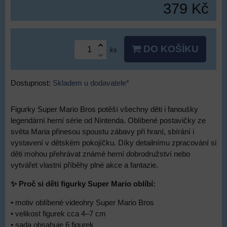
379 Kč
DO KOŠÍKU
ks
Dostupnost:
Skladem u dodavatele*
Figurky Super Mario Bros potěší všechny děti i fanoušky
legendární herní série od Nintenda. Oblíbené postavičky ze
světa Maria přinesou spoustu zábavy při hraní, sbírání i
vystavení v dětském pokojíčku. Díky detailnímu zpracování si
děti mohou přehrávat známé herní dobrodružství nebo
vytvářet vlastní příběhy plné akce a fantazie.
✨ Proč si děti figurky Super Mario oblíbí:
• motiv oblíbené videohry Super Mario Bros
• velikost figurek cca 4–7 cm
• sada obsahuje 6 figurek