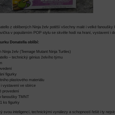
ello z oblíbených Ninja želv potěší všechny malé i velké fanoušky l
ička v populárním POP stylu se skvěle hodí na hraní, vystavení i do
gurku Donatella oblíbí:
h Ninja želv (Teenage Mutant Ninja Turtles)
tello – technický génius želvího týmu
cm
ovedení
ání figurky
itního plastového materiálu
 i vystavení ve sbírce
ké provedení
ro fanoušky TMNT
1 ks figurky
ý svou inteligencí, technickými vynálezy a schopností řešit i ty nej