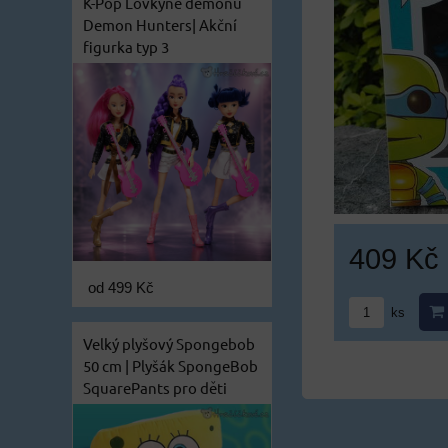
K-Pop Lovkyně démonů
Demon Hunters| Akční
figurka typ 3
409 Kč
od 499 Kč
ks
Velký plyšový Spongebob
50 cm | Plyšák SpongeBob
SquarePants pro děti