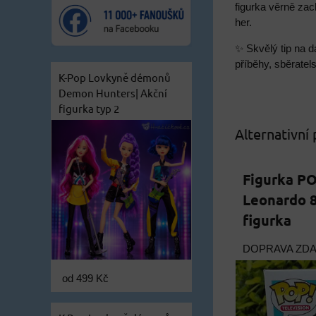
figurka věrně za
her.
✨ Skvělý tip na d
příběhy, sběratel
K-Pop Lovkyně démonů
Demon Hunters| Akční
figurka typ 2
Alternativní
Figurka PO
Leonardo 8
figurka
DOPRAVA ZD
od 499 Kč