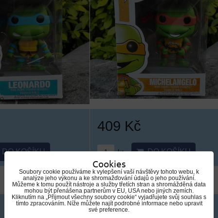
409 Kč
DO KOŠÍKU
DO KOŠÍKU
ks
Cookies
Soubory cookie používáme k vylepšení vaší návštěvy tohoto webu, k
analýze jeho výkonu a ke shromažďování údajů o jeho používání.
Můžeme k tomu použít nástroje a služby třetích stran a shromážděná data
mohou být přenášena partnerům v EU, USA nebo jiných zemích.
Kliknutím na „Přijmout všechny soubory cookie“ vyjadřujete svůj souhlas s
tímto zpracováním. Níže můžete najít podrobné informace nebo upravit
své preference.