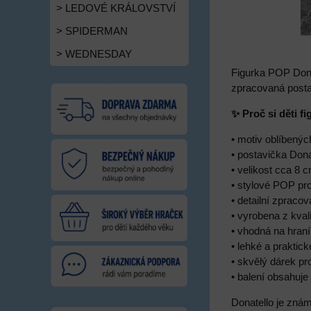
> LEDOVÉ KRÁLOVSTVÍ
> SPIDERMAN
> WEDNESDAY
Figurka POP Donat
zpracovaná postav
✨ Proč si děti fi
• motiv oblíbenýc
• postavička Dona
• velikost cca 8 
• stylové POP pr
• detailní zpracov
• vyrobena z kval
• vhodná na hraní
• lehké a praktic
• skvělý dárek p
• balení obsahuje 
Donatello je znám