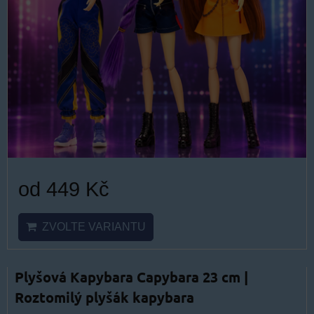
od 449 Kč
ZVOLTE VARIANTU
Plyšová Kapybara Capybara 23 cm |
Roztomilý plyšák kapybara