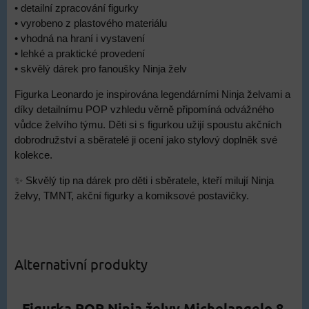
• detailní zpracování figurky
• vyrobeno z plastového materiálu
• vhodná na hraní i vystavení
• lehké a praktické provedení
• skvělý dárek pro fanoušky Ninja želv
Figurka Leonardo je inspirována legendárními Ninja želvami a
díky detailnímu POP vzhledu věrně připomíná odvážného
vůdce želvího týmu. Děti si s figurkou užijí spoustu akčních
dobrodružství a sběratelé ji ocení jako stylový doplněk své
kolekce.
✨ Skvělý tip na dárek pro děti i sběratele, kteří milují Ninja
želvy, TMNT, akční figurky a komiksové postavičky.
Alternativní produkty
Figurka POP Ninja želvy Michelangelo 8