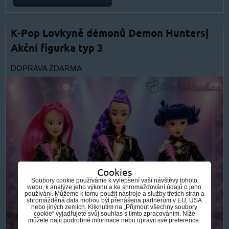
K-Pop Lovkyně démonů Demon Hunters|
Akční figurka typ 3
DOPRAVA ZDARMA
Cookies
Soubory cookie používáme k vylepšení vaší návštěvy tohoto
webu, k analýze jeho výkonu a ke shromažďování údajů o jeho
používání. Můžeme k tomu použít nástroje a služby třetích stran a
shromážděná data mohou být přenášena partnerům v EU, USA
nebo jiných zemích. Kliknutím na „Přijmout všechny soubory
cookie“ vyjadřujete svůj souhlas s tímto zpracováním. Níže
můžete najít podrobné informace nebo upravit své preference.