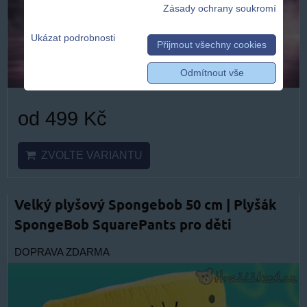
Zásady ochrany soukromí
Ukázat podrobnosti
Přijmout všechny cookies
Odmítnout vše
od 499 Kč
ZVOLTE VARIANTU
Velký plyšový Spongebob 50 cm | Plyšák
SpongeBob SquarePants pro děti
DOPRAVA ZDARMA