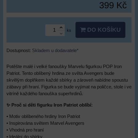
399 Kč
DO KOŠÍKU
ks
Dostupnost:
Skladem u dodavatele*
Potěšte malé i velké fanoušky Marvelu figurkou POP Iron
Patriot. Tento oblíbený hrdina ze světa Avengers bude
skvělým doplňkem každé sbírky a zároveň nabídne spoustu
zábavy při hraní. Figurka se bude vyjímat na poličce, stole i ve
vitríně každého fanouška superhrdinů.
✨ Proč si děti figurku Iron Patriot oblíbí:
• Motiv oblíbeného hrdiny Iron Patriot
• Inspirována světem Marvel Avengers
• Vhodná pro hraní
• Ideální do sbírky