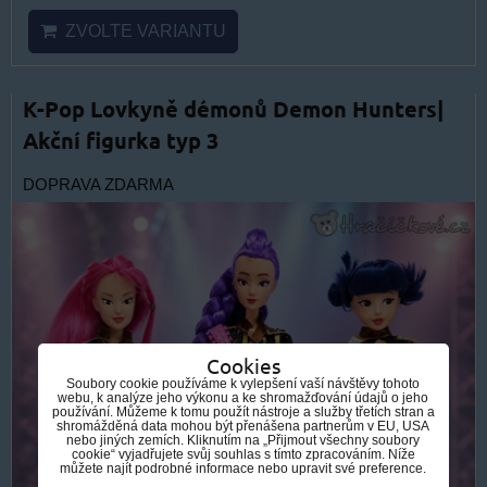
ZVOLTE VARIANTU
K-Pop Lovkyně démonů Demon Hunters|
Akční figurka typ 3
DOPRAVA ZDARMA
Cookies
Soubory cookie používáme k vylepšení vaší návštěvy tohoto
webu, k analýze jeho výkonu a ke shromažďování údajů o jeho
používání. Můžeme k tomu použít nástroje a služby třetích stran a
shromážděná data mohou být přenášena partnerům v EU, USA
nebo jiných zemích. Kliknutím na „Přijmout všechny soubory
cookie“ vyjadřujete svůj souhlas s tímto zpracováním. Níže
můžete najít podrobné informace nebo upravit své preference.