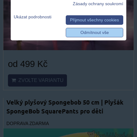
Zásady ochrany soukromí
Ukázat podrobnosti
Přijmout všechny cookies
Odmítnout vše
od 499 Kč
ZVOLTE VARIANTU
Velký plyšový Spongebob 50 cm | Plyšák
SpongeBob SquarePants pro děti
DOPRAVA ZDARMA