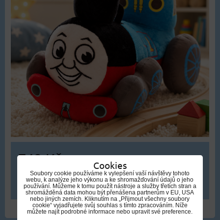
749 Kč
Cookies
Soubory cookie používáme k vylepšení vaší návštěvy tohoto
webu, k analýze jeho výkonu a ke shromažďování údajů o jeho
DO KOŠÍKU
ks
používání. Můžeme k tomu použít nástroje a služby třetích stran a
shromážděná data mohou být přenášena partnerům v EU, USA
nebo jiných zemích. Kliknutím na „Přijmout všechny soubory
cookie“ vyjadřujete svůj souhlas s tímto zpracováním. Níže
můžete najít podrobné informace nebo upravit své preference.