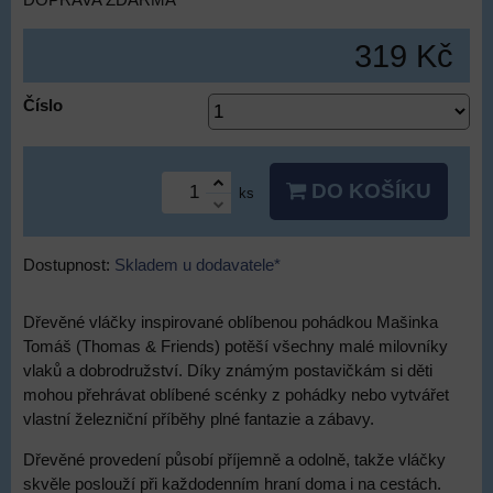
DOPRAVA ZDARMA
319 Kč
Číslo
DO KOŠÍKU
ks
Dostupnost:
Skladem u dodavatele*
Dřevěné vláčky inspirované oblíbenou pohádkou Mašinka
Tomáš (Thomas & Friends) potěší všechny malé milovníky
vlaků a dobrodružství. Díky známým postavičkám si děti
mohou přehrávat oblíbené scénky z pohádky nebo vytvářet
vlastní železniční příběhy plné fantazie a zábavy.
Dřevěné provedení působí příjemně a odolně, takže vláčky
skvěle poslouží při každodenním hraní doma i na cestách.