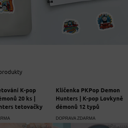
 produkty
etování K-pop
Klíčenka PKPop Demon
monů 20 ks |
Hunters | K-pop Lovkyně
ters tetovačky
démonů 12 typů
ARMA
DOPRAVA ZDARMA