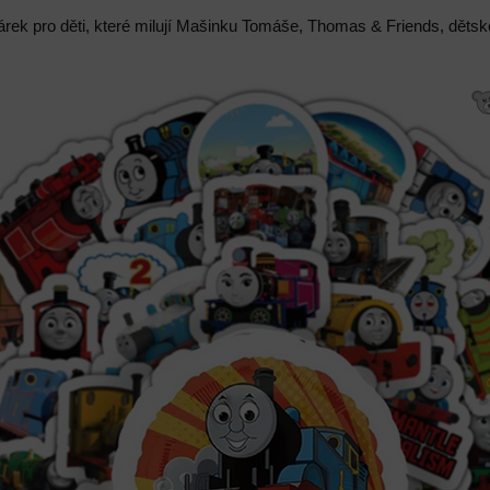
árek pro děti, které milují Mašinku Tomáše, Thomas & Friends, děts