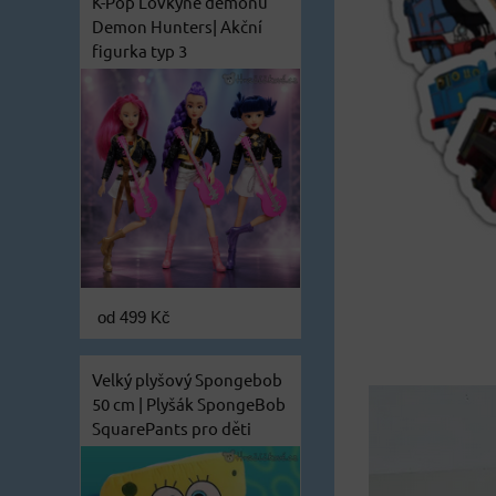
K-Pop Lovkyně démonů
Demon Hunters| Akční
figurka typ 3
od 499 Kč
Velký plyšový Spongebob
50 cm | Plyšák SpongeBob
SquarePants pro děti