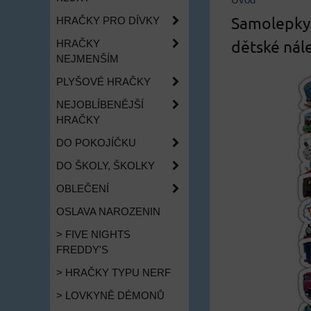
Úvod
Samolepky 
HRAČKY PRO DÍVKY
dětské nál
HRAČKY
NEJMENŠÍM
PLYŠOVÉ HRAČKY
NEJOBLÍBENĚJŠÍ
HRAČKY
DO POKOJÍČKU
DO ŠKOLY, ŠKOLKY
OBLEČENÍ
OSLAVA NAROZENIN
> FIVE NIGHTS
FREDDY'S
> HRAČKY TYPU NERF
> LOVKYNĚ DÉMONŮ