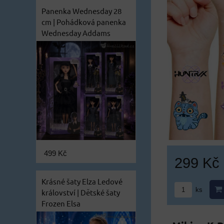
Panenka Wednesday 28
cm | Pohádková panenka
Wednesday Addams
499 Kč
299 Kč
Krásné šaty Elza Ledové
ks
království | Dětské šaty
Frozen Elsa