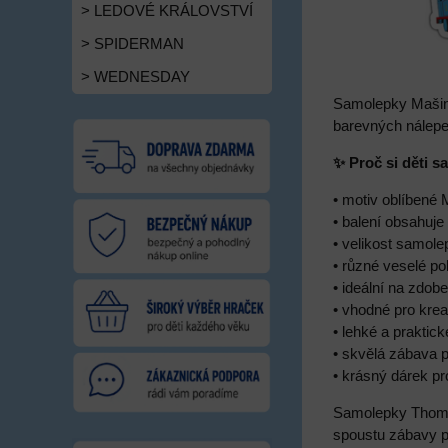
> LEDOVÉ KRÁLOVSTVÍ
> SPIDERMAN
> WEDNESDAY
Samolepky Mašin
barevných nálepe
✨ Proč si děti 
• motiv oblíbené
• balení obsahuj
• velikost samol
• různé veselé p
• ideální na zdobe
• vhodné pro kreat
• lehké a praktick
• skvělá zábava p
• krásný dárek p
Samolepky Thomas 
spoustu zábavy p