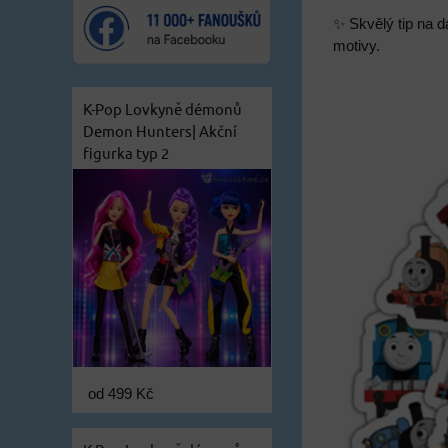
✨ Skvělý tip na d
motivy.
K-Pop Lovkyně démonů
Demon Hunters| Akční
figurka typ 2
od 499 Kč