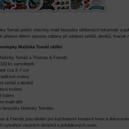
ka Tomáš potěší všechny malé fanoušky oblíbených lokomotiv a po
k přinese dětem spoustu zábavy při zdobení sešitů, deníků, hraček 
samolepky Mašinka Tomáš oblíbí:
 Mašinky Tomáš a Thomas & Friends
e 100 ks samolepek
epek cca 3–7 cm
ohádkové motivy
ní sešitů a deníků
ivní tvoření
é balení
ro malé děti
ro fanoušky Mašinky Tomáše
& Friends jsou ideální pro každodenní kreativní hraní a dekorování
ři vytváření vlastních obrázků a pohádkových scén.