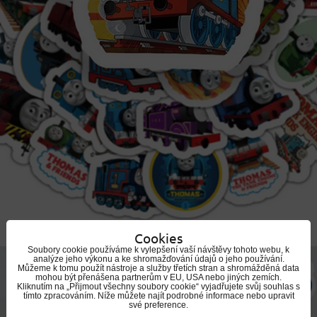
Cookies
Soubory cookie používáme k vylepšení vaší návštěvy tohoto webu, k
analýze jeho výkonu a ke shromažďování údajů o jeho používání.
Můžeme k tomu použít nástroje a služby třetích stran a shromážděná data
mohou být přenášena partnerům v EU, USA nebo jiných zemích.
Kliknutím na „Přijmout všechny soubory cookie“ vyjadřujete svůj souhlas s
tímto zpracováním. Níže můžete najít podrobné informace nebo upravit
své preference.