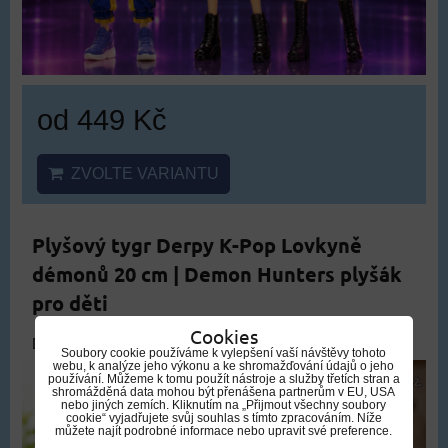
od 449 Kč
ZVOLTE VARIANTU
Plyšový tygr Derpy K-Pop Lovkyně
démonů 20 cm | Demon Hunters plyšák
pro děti
Cookies
DOPRAVA ZDARMA
Soubory cookie používáme k vylepšení vaší návštěvy tohoto
webu, k analýze jeho výkonu a ke shromažďování údajů o jeho
používání. Můžeme k tomu použít nástroje a služby třetích stran a
shromážděná data mohou být přenášena partnerům v EU, USA
nebo jiných zemích. Kliknutím na „Přijmout všechny soubory
cookie“ vyjadřujete svůj souhlas s tímto zpracováním. Níže
můžete najít podrobné informace nebo upravit své preference.