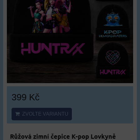
399 Kč
ZVOLTE VARIANTU
Růžová zimní čepice K-pop Lovkyně