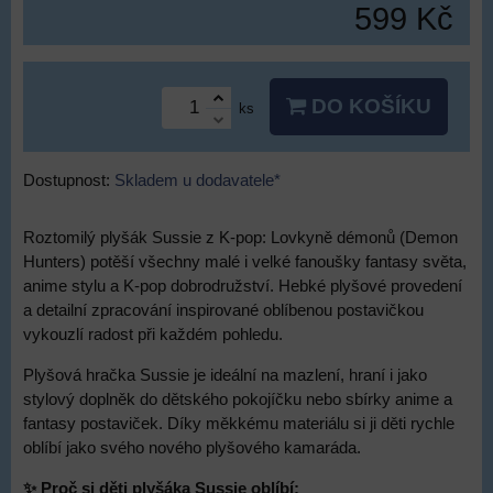
599 Kč
DO KOŠÍKU
ks
Dostupnost:
Skladem u dodavatele*
Roztomilý plyšák Sussie z K-pop: Lovkyně démonů (Demon
Hunters) potěší všechny malé i velké fanoušky fantasy světa,
anime stylu a K-pop dobrodružství. Hebké plyšové provedení
a detailní zpracování inspirované oblíbenou postavičkou
vykouzlí radost při každém pohledu.
Plyšová hračka Sussie je ideální na mazlení, hraní i jako
stylový doplněk do dětského pokojíčku nebo sbírky anime a
fantasy postaviček. Díky měkkému materiálu si ji děti rychle
oblíbí jako svého nového plyšového kamaráda.
✨ Proč si děti plyšáka Sussie oblíbí: