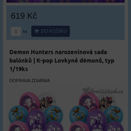
619 Kč
DO KOŠÍKU
ks
Demon Hunters narozeninová sada
balónků | K-pop Lovkyně démonů, typ
1/19ks
DOPRAVA ZDARMA