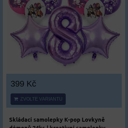
399 Kč
ZVOLTE VARIANTU
Skládací samolepky K-pop Lovkyně
démonů 24ks | kreativní samolepky