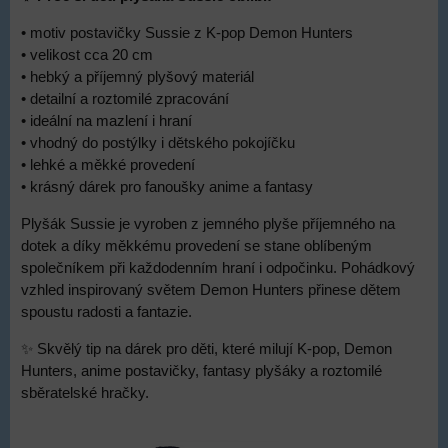
• motiv postavičky Sussie z K-pop Demon Hunters
• velikost cca 20 cm
• hebký a příjemný plyšový materiál
• detailní a roztomilé zpracování
• ideální na mazlení i hraní
• vhodný do postýlky i dětského pokojíčku
• lehké a měkké provedení
• krásný dárek pro fanoušky anime a fantasy
Plyšák Sussie je vyroben z jemného plyše příjemného na
dotek a díky měkkému provedení se stane oblíbeným
společníkem při každodenním hraní i odpočinku. Pohádkový
vzhled inspirovaný světem Demon Hunters přinese dětem
spoustu radosti a fantazie.
✨ Skvělý tip na dárek pro děti, které milují K-pop, Demon
Hunters, anime postavičky, fantasy plyšáky a roztomilé
sběratelské hračky.