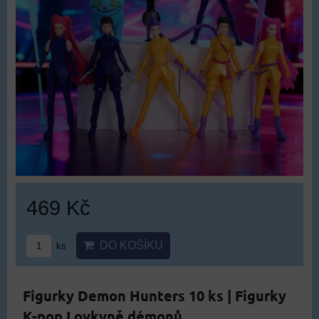
469 Kč
DO KOŠÍKU
ks
Figurky Demon Hunters 10 ks | Figurky
K-pop Lovkyně démonů