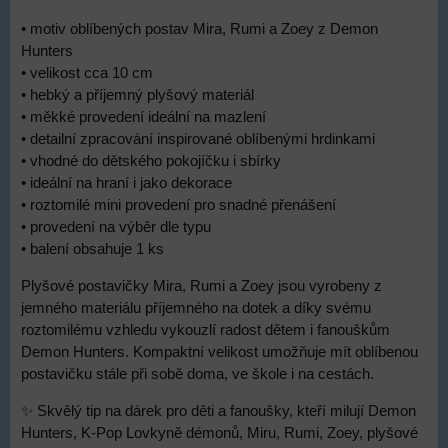
• motiv oblíbených postav Mira, Rumi a Zoey z Demon
Hunters
• velikost cca 10 cm
• hebký a příjemný plyšový materiál
• měkké provedení ideální na mazlení
• detailní zpracování inspirované oblíbenými hrdinkami
• vhodné do dětského pokojíčku i sbírky
• ideální na hraní i jako dekorace
• roztomilé mini provedení pro snadné přenášení
• provedení na výběr dle typu
• balení obsahuje 1 ks
Plyšové postavičky Mira, Rumi a Zoey jsou vyrobeny z
jemného materiálu příjemného na dotek a díky svému
roztomilému vzhledu vykouzlí radost dětem i fanouškům
Demon Hunters. Kompaktní velikost umožňuje mít oblíbenou
postavičku stále při sobě doma, ve škole i na cestách.
✨ Skvělý tip na dárek pro děti a fanoušky, kteří milují Demon
Hunters, K-Pop Lovkyně démonů, Miru, Rumi, Zoey, plyšové