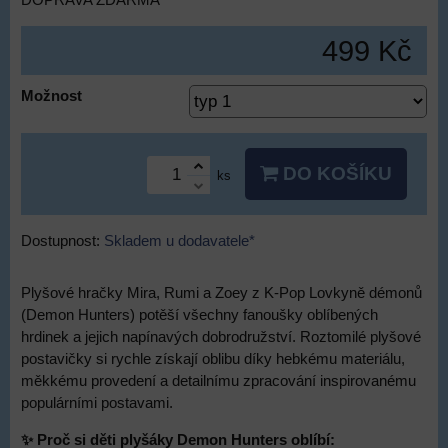
DOPRAVA ZDARMA
499 Kč
Možnost
DO KOŠÍKU
ks
Dostupnost:
Skladem u dodavatele*
Plyšové hračky Mira, Rumi a Zoey z K-Pop Lovkyně démonů
(Demon Hunters) potěší všechny fanoušky oblíbených
hrdinek a jejich napínavých dobrodružství. Roztomilé plyšové
postavičky si rychle získají oblibu díky hebkému materiálu,
měkkému provedení a detailnímu zpracování inspirovanému
populárními postavami.
✨ Proč si děti plyšáky Demon Hunters oblíbí: