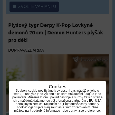
ZVOLTE VARIANTU
Plyšový tygr Derpy K-Pop Lovkyně
démonů 20 cm | Demon Hunters plyšák
pro děti
DOPRAVA ZDARMA
Cookies
Soubory cookie používáme k vylepšení vaší návštěvy tohoto
webu, k analýze jeho výkonu a ke shromažďování údajů o jeho
používání. Můžeme k tomu použít nástroje a služby třetích stran a
shromážděná data mohou být přenášena partnerům v EU, USA
nebo jiných zemích. Kliknutím na „Přijmout všechny soubory
cookie“ vyjadřujete svůj souhlas s tímto zpracováním. Níže
můžete najít podrobné informace nebo upravit své preference.