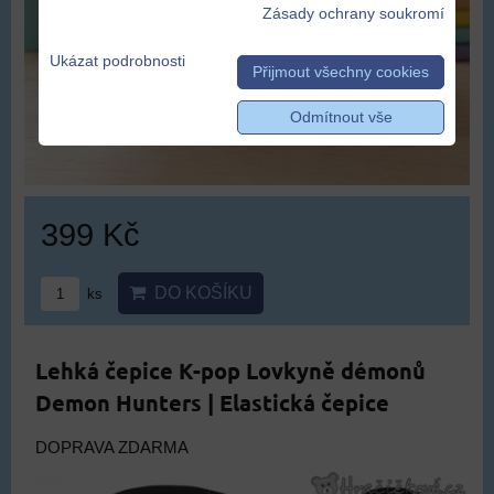
Zásady ochrany soukromí
Ukázat podrobnosti
Přijmout všechny cookies
Odmítnout vše
399 Kč
DO KOŠÍKU
ks
Lehká čepice K-pop Lovkyně démonů
Demon Hunters | Elastická čepice
DOPRAVA ZDARMA