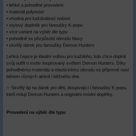
• lehké a pohodlné provedení
• materiál polyester
• vhodná pro každodenní nošení
• stylový doplněk pro fanoušky K-popu
• více variant na výběr dle typu
• pohodlně se přizpůsobí obvodu hlavy
• skvělý dárek pro fanoušky Demon Hunters
Lehká čepice je ideální volbou pro každého, kdo chce doplnit
svůj outfit o motiv inspirovaný světem Demon Hunters. Díky
pohodlnému materiálu a elastickému obvodu se příjemně nosí
během různých aktivit i běžného dne.
✨ Skvělý tip na dárek pro děti, dospívající i fanoušky K-popu,
kteří milují Demon Hunters a originální módní doplňky.
Provedení na výběr dle typu