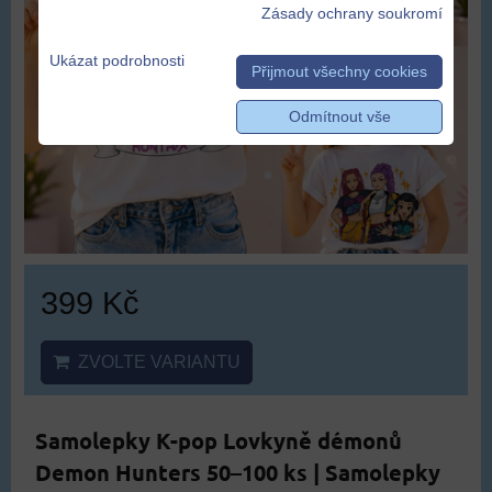
Zásady ochrany soukromí
Ukázat podrobnosti
Přijmout všechny cookies
Odmítnout vše
399 Kč
ZVOLTE VARIANTU
Samolepky K-pop Lovkyně démonů
Demon Hunters 50–100 ks | Samolepky