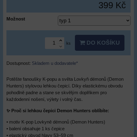
399 Kč
Možnost
DO KOŠÍKU
ks
Dostupnost:
Skladem u dodavatele*
Potěšte fanoušky K-popu a světa Lovkyň démonů (Demon
Hunters) stylovou lehkou čepicí. Díky elastickému obvodu
pohodlně padne a stane se skvělým doplňkem pro
každodenní nošení, výlety i volný čas.
✨ Proč si lehkou čepici Demon Hunters oblíbíte:
• motiv K-pop Lovkyně démonů (Demon Hunters)
• balení obsahuje 1 ks čepice
• elastický obvod hlavy 53–59 cm