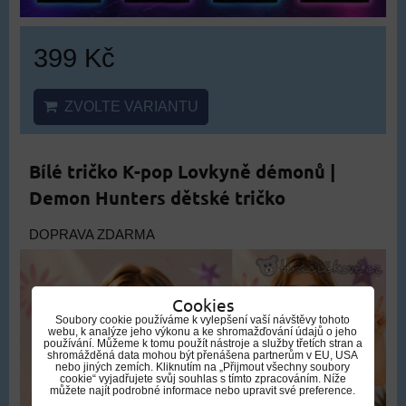
399 Kč
ZVOLTE VARIANTU
Bílé tričko K-pop Lovkyně démonů |
Demon Hunters dětské tričko
DOPRAVA ZDARMA
Cookies
Soubory cookie používáme k vylepšení vaší návštěvy tohoto
webu, k analýze jeho výkonu a ke shromažďování údajů o jeho
používání. Můžeme k tomu použít nástroje a služby třetích stran a
shromážděná data mohou být přenášena partnerům v EU, USA
nebo jiných zemích. Kliknutím na „Přijmout všechny soubory
cookie“ vyjadřujete svůj souhlas s tímto zpracováním. Níže
můžete najít podrobné informace nebo upravit své preference.