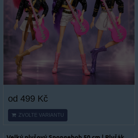
od 499 Kč
ZVOLTE VARIANTU
Velký plyšový Spongebob 50 cm | Plyšák