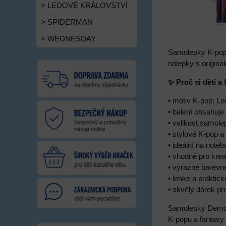
> LEDOVÉ KRÁLOVSTVÍ
> SPIDERMAN
> WEDNESDAY
Samolepky K-pop:
nálepky s originál
✨ Proč si děti 
• motiv K-pop: 
• balení obsahuj
• velikost samol
• stylové K-pop 
• ideální na noteb
• vhodné pro krea
• výrazné barevn
• lehké a praktick
• skvělý dárek p
Samolepky Demon 
K-popu a fantasy 