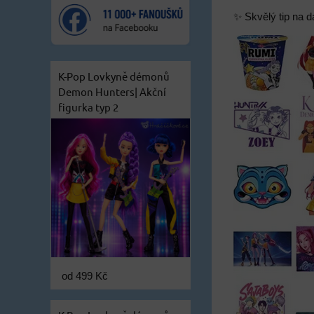
✨ Skvělý tip na d
K-Pop Lovkyně démonů
Demon Hunters| Akční
figurka typ 2
od 499 Kč