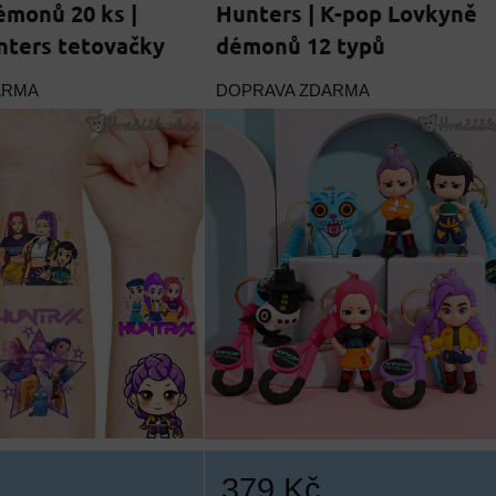
monů 20 ks |
Hunters | K-pop Lovkyně
ters tetovačky
démonů 12 typů
ARMA
DOPRAVA ZDARMA
379 Kč