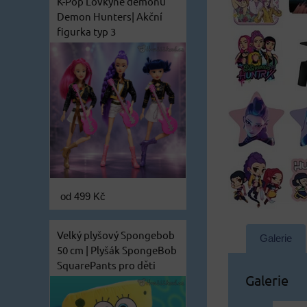
K-Pop Lovkyně démonů
Demon Hunters| Akční
figurka typ 3
od 499 Kč
Velký plyšový Spongebob
Galerie
50 cm | Plyšák SpongeBob
SquarePants pro děti
Galerie