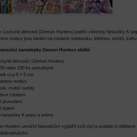
 Lovkyně démonů (Demon Hunters) potěší všechny fanoušky K-popu,
ními motivy jsou ideální na zdobení notebooku, telefonu, sešitů, kufru
a fanoušci samolepky Demon Hunters oblíbí:
Lovkyně démonů / Demon Hunters
e 50 nebo 100 ks samolepek
epek cca 5 × 5 cm
a anime motivy
ook, mobil i sešity
tivní zdobení
é provedení
é balení
ro fanoušky K-popu a anime
Hunters umožní fanouškům vyjádřit svůj styl a ozdobit si oblíbené 
dobrodružství.