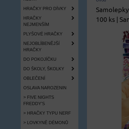
Úvod
Samolepky
HRAČKY PRO DÍVKY
100 ks | S
HRAČKY
NEJMENŠÍM
PLYŠOVÉ HRAČKY
NEJOBLÍBENĚJŠÍ
HRAČKY
DO POKOJÍČKU
DO ŠKOLY, ŠKOLKY
OBLEČENÍ
OSLAVA NAROZENIN
> FIVE NIGHTS
FREDDY'S
> HRAČKY TYPU NERF
> LOVKYNĚ DÉMONŮ