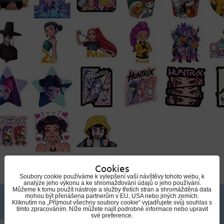
Cookies
Soubory cookie používáme k vylepšení vaší návštěvy tohoto webu, k
analýze jeho výkonu a ke shromažďování údajů o jeho používání.
Můžeme k tomu použít nástroje a služby třetích stran a shromážděná data
mohou být přenášena partnerům v EU, USA nebo jiných zemích.
Kliknutím na „Přijmout všechny soubory cookie“ vyjadřujete svůj souhlas s
tímto zpracováním. Níže můžete najít podrobné informace nebo upravit
své preference.