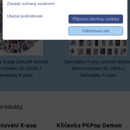
Zásady ochrany soukromí
Ukázat podrobnosti
Přijmout všechny cookies
Odmítnout vše
y K-pop Lovkyně démonů
Samolepky K-pop Lovkyně démo
 Hunters 50–100 ks |
Demon Hunters 50–100 ks |
amolepky K-popu
Samolepky K-popu
 produkty
etování K-pop
Klíčenka PKPop Demon