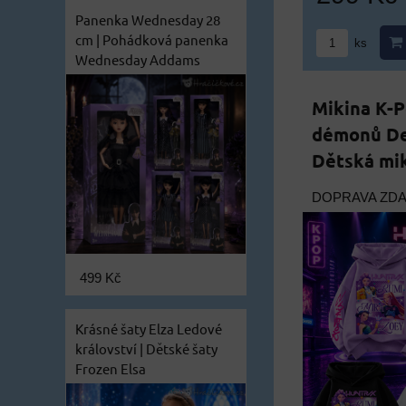
Panenka Wednesday 28
cm | Pohádková panenka
ks
Wednesday Addams
Mikina K-
démonů De
Dětská mik
DOPRAVA ZD
499 Kč
Krásné šaty Elza Ledové
království | Dětské šaty
Frozen Elsa