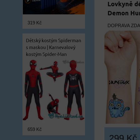
Lovkyně dé
Demon Hun
319 Kč
DOPRAVA ZD
Dětský kostým Spiderman
s maskou | Karnevalový
kostým Spider-Man
659 Kč
299 Kč