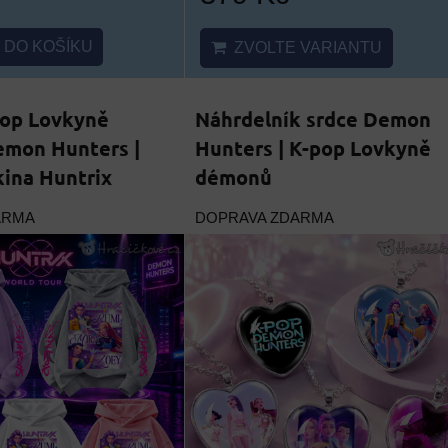
DO KOŠÍKU
ZVOLTE VARIANTU
Pop Lovkyně
Náhrdelník srdce Demon
mon Hunters |
Hunters | K-pop Lovkyně
ina Huntrix
démonů
ARMA
DOPRAVA ZDARMA