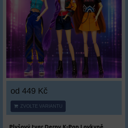
od 449 Kč
ZVOLTE VARIANTU
Plyšový tygr Derpy K-Pop Lovkyně