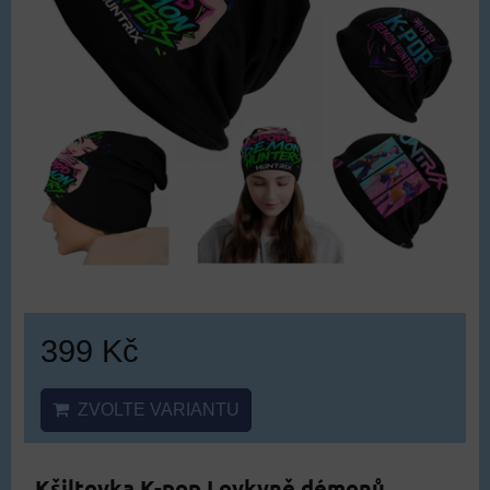
399 Kč
ZVOLTE VARIANTU
Kšiltovka K-pop Lovkyně démonů