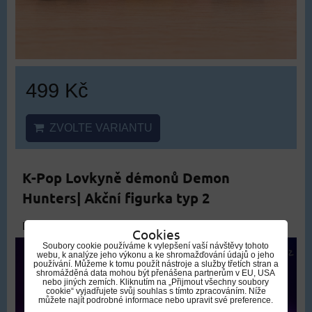
499 Kč
ZVOLTE VARIANTU
K-Pop Lovkyně démonů Demon
Hunters| Akční figurka typ 2
DOPRAVA ZDARMA
Cookies
Soubory cookie používáme k vylepšení vaší návštěvy tohoto
webu, k analýze jeho výkonu a ke shromažďování údajů o jeho
používání. Můžeme k tomu použít nástroje a služby třetích stran a
shromážděná data mohou být přenášena partnerům v EU, USA
nebo jiných zemích. Kliknutím na „Přijmout všechny soubory
cookie“ vyjadřujete svůj souhlas s tímto zpracováním. Níže
můžete najít podrobné informace nebo upravit své preference.