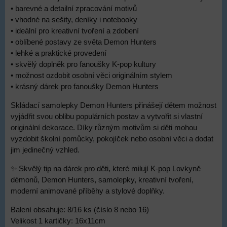
• barevné a detailní zpracování motivů
• vhodné na sešity, deníky i notebooky
• ideální pro kreativní tvoření a zdobení
• oblíbené postavy ze světa Demon Hunters
• lehké a praktické provedení
• skvělý doplněk pro fanoušky K-pop kultury
• možnost ozdobit osobní věci originálním stylem
• krásný dárek pro fanoušky Demon Hunters
Skládací samolepky Demon Hunters přinášejí dětem možnost
vyjádřit svou oblibu populárních postav a vytvořit si vlastní
originální dekorace. Díky různým motivům si děti mohou
vyzdobit školní pomůcky, pokojíček nebo osobní věci a dodat
jim jedinečný vzhled.
✨ Skvělý tip na dárek pro děti, které milují K-pop Lovkyně
démonů, Demon Hunters, samolepky, kreativní tvoření,
moderní animované příběhy a stylové doplňky.
Balení obsahuje: 8/16 ks (číslo 8 nebo 16)
Velikost 1 kartičky: 16x11cm