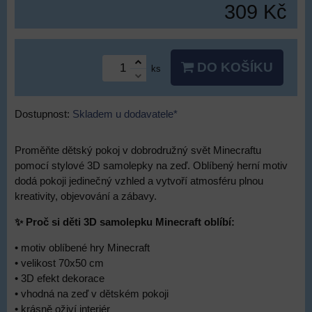
309 Kč
DO KOŠÍKU
ks
Dostupnost:
Skladem u dodavatele*
Proměňte dětský pokoj v dobrodružný svět Minecraftu
pomocí stylové 3D samolepky na zeď. Oblíbený herní motiv
dodá pokoji jedinečný vzhled a vytvoří atmosféru plnou
kreativity, objevování a zábavy.
✨ Proč si děti 3D samolepku Minecraft oblíbí:
• motiv oblíbené hry Minecraft
• velikost 70x50 cm
• 3D efekt dekorace
• vhodná na zeď v dětském pokoji
• krásně oživí interiér