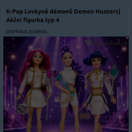
K-Pop Lovkyně démonů Demon Hunters|
Akční figurka typ 4
DOPRAVA ZDARMA