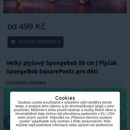
od 499 Kč
ZVOLTE VARIANTU
Velký plyšový Spongebob 50 cm | Plyšák
SpongeBob SquarePants pro děti
DOPRAVA ZDARMA
Cookies
Soubory cookie používáme k vylepšení vaší návštěvy tohoto
webu, k analýze jeho výkonu a ke shromažďování údajů o jeho
používání. Můžeme k tomu použít nástroje a služby třetích stran a
shromážděná data mohou být přenášena partnerům v EU, USA
nebo jiných zemích. Kliknutím na „Přijmout všechny soubory
cookie“ vyjadřujete svůj souhlas s tímto zpracováním. Níže
můžete najít podrobné informace nebo upravit své preference.