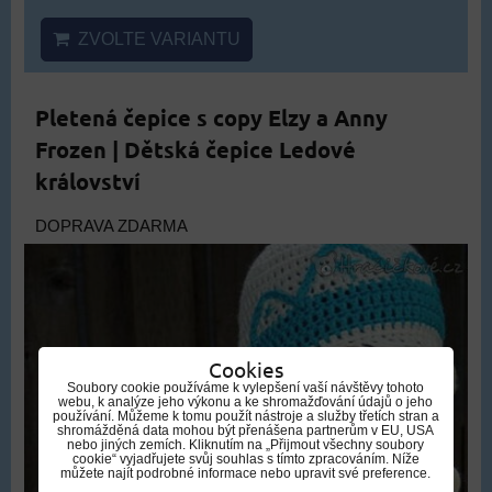
ZVOLTE VARIANTU
Pletená čepice s copy Elzy a Anny
Frozen | Dětská čepice Ledové
království
DOPRAVA ZDARMA
Cookies
Soubory cookie používáme k vylepšení vaší návštěvy tohoto
webu, k analýze jeho výkonu a ke shromažďování údajů o jeho
používání. Můžeme k tomu použít nástroje a služby třetích stran a
shromážděná data mohou být přenášena partnerům v EU, USA
nebo jiných zemích. Kliknutím na „Přijmout všechny soubory
cookie“ vyjadřujete svůj souhlas s tímto zpracováním. Níže
můžete najít podrobné informace nebo upravit své preference.