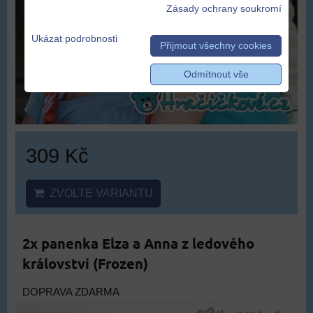
Zásady ochrany soukromí
Ukázat podrobnosti
Přijmout všechny cookies
Odmítnout vše
309 Kč
ZVOLTE VARIANTU
2x panenka Elza a Anna z ledového
království (Frozen)
DOPRAVA ZDARMA