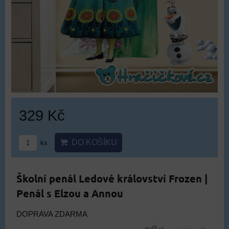
329 Kč
DO KOŠÍKU
ks
Školní penál Ledové království Frozen |
Penál s Elzou a Annou
DOPRAVA ZDARMA