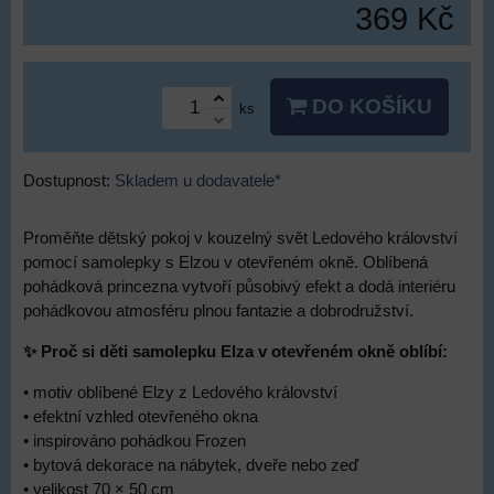
369 Kč
DO KOŠÍKU
ks
Dostupnost:
Skladem u dodavatele*
Proměňte dětský pokoj v kouzelný svět Ledového království
pomocí samolepky s Elzou v otevřeném okně. Oblíbená
pohádková princezna vytvoří působivý efekt a dodá interiéru
pohádkovou atmosféru plnou fantazie a dobrodružství.
✨ Proč si děti samolepku Elza v otevřeném okně oblíbí:
• motiv oblíbené Elzy z Ledového království
• efektní vzhled otevřeného okna
• inspirováno pohádkou Frozen
• bytová dekorace na nábytek, dveře nebo zeď
• velikost 70 × 50 cm