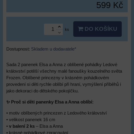
599 Kč
DO KOŠÍKU
ks
Dostupnost:
Skladem u dodavatele*
Sada 2 panenek Elsa a Anna z oblíbené pohádky Ledové
království potěší všechny malé fanoušky kouzelného světa
Frozen. Oblíbené princezny v krásném pohádkovém
provedení si děti rychle oblíbí při hraní, vymýšlení příběhů i
jako dekoraci do dětského pokojíčku.
✨ Proč si děti panenky Elsa a Anna oblíbí:
• motiv oblíbených princezen z Ledového království
• velikost panenek 16 cm
•
v balení 2 ks
– Elsa a Anna
• krásné pohádkové zpracování