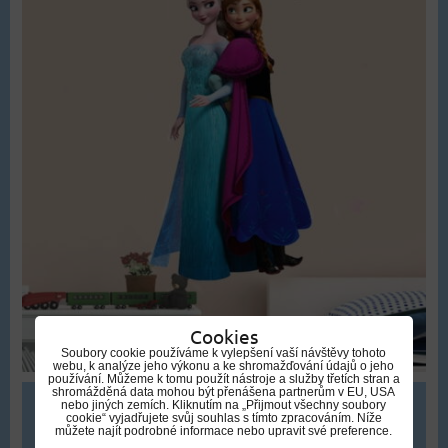
Cookies
Soubory cookie používáme k vylepšení vaší návštěvy tohoto
webu, k analýze jeho výkonu a ke shromažďování údajů o jeho
používání. Můžeme k tomu použít nástroje a služby třetích stran a
shromážděná data mohou být přenášena partnerům v EU, USA
nebo jiných zemích. Kliknutím na „Přijmout všechny soubory
309 Kč
cookie“ vyjadřujete svůj souhlas s tímto zpracováním. Níže
můžete najít podrobné informace nebo upravit své preference.