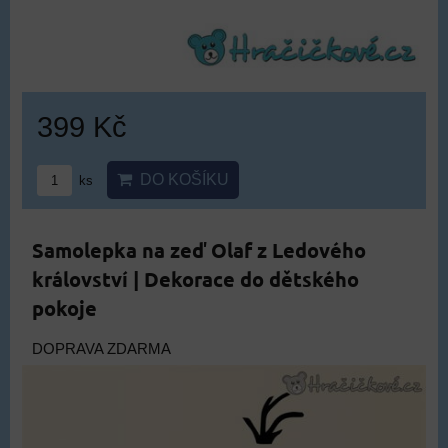
399 Kč
DO KOŠÍKU
ks
Samolepka na zeď Olaf z Ledového
království | Dekorace do dětského
pokoje
DOPRAVA ZDARMA