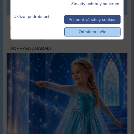
Zásady ochrany soukromí
DO KOŠÍKU
ks
Ukázat podrobnosti
Přijmout všechny cookies
Krásné šaty Elza Ledové království |
Odmítnout vše
Dětské šaty Frozen Elsa
DOPRAVA ZDARMA